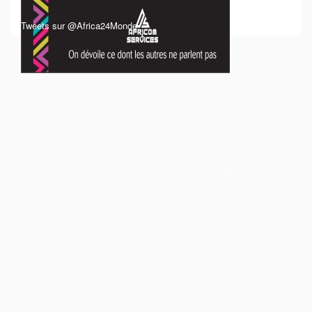
Tweets sur @Africa24Monde