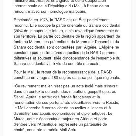
ministre des Affaires étrangères et de la Coopération
internationale de la République du Mali, à l'issue de sa
rencontre avec son homologue marocain.
Proclamée en 1976, la RASD est un État partiellement
reconnu. Elle occupe la partie orientale du Sahara occidental
(20% de la superficie totale), mais revendique l'ensemble de
son territoire. La partie occidentale de la région appartient de
facto au Maroc. Les prétentions du Maroc sur l'ensemble du
Sahara occidental sont contestées par l'Algérie. L'Algérie ne
considère pas les frontières actuelles de la RASD comme
définitives et soutient l'idée d'indépendance de l'ensemble du
Sahara occidental vis-à-vis du contrôle marocain.
Pour le Mali, le retrait de la reconnaissance de la RASD
constitue un virage à 180 degrés dans sa politique régionale.
"Ce revirement malien n'est pas un acte isolé mais s'inscrit
dans un contexte de profondes mutations géopolitiques au
Sahel. Après le retrait des forces françaises et la
réorientation de ses partenariats sécuritaires vers la Russie,
le Mali cherche à consolider de nouvelles alliances et à
diversifier ses appuis économiques et diplomatiques. Le
Maroc, acteur économique majeur en Afrique et porte
d'entrée vers l'Atlantique, représente un partenaire de
choix", constate le média
Mali Actu
.