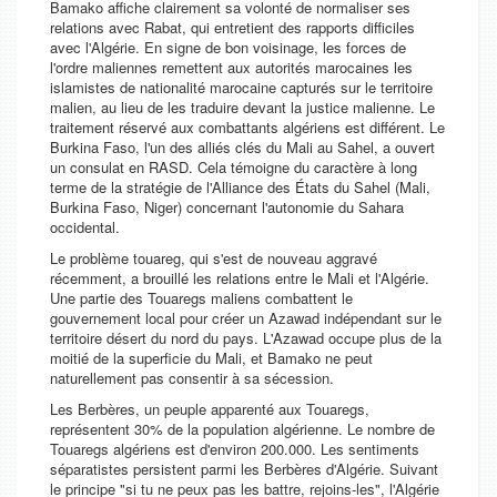
Bamako affiche clairement sa volonté de normaliser ses
relations avec Rabat, qui entretient des rapports difficiles
avec l'Algérie. En signe de bon voisinage, les forces de
l'ordre maliennes remettent aux autorités marocaines les
islamistes de nationalité marocaine capturés sur le territoire
malien, au lieu de les traduire devant la justice malienne. Le
traitement réservé aux combattants algériens est différent. Le
Burkina Faso, l'un des alliés clés du Mali au Sahel, a ouvert
un consulat en RASD. Cela témoigne du caractère à long
terme de la stratégie de l'Alliance des États du Sahel (Mali,
Burkina Faso, Niger) concernant l'autonomie du Sahara
occidental.
Le problème touareg, qui s'est de nouveau aggravé
récemment, a brouillé les relations entre le Mali et l'Algérie.
Une partie des Touaregs maliens combattent le
gouvernement local pour créer un Azawad indépendant sur le
territoire désert du nord du pays. L'Azawad occupe plus de la
moitié de la superficie du Mali, et Bamako ne peut
naturellement pas consentir à sa sécession.
Les Berbères, un peuple apparenté aux Touaregs,
représentent 30% de la population algérienne. Le nombre de
Touaregs algériens est d'environ 200.000. Les sentiments
séparatistes persistent parmi les Berbères d'Algérie. Suivant
le principe "si tu ne peux pas les battre, rejoins-les", l'Algérie