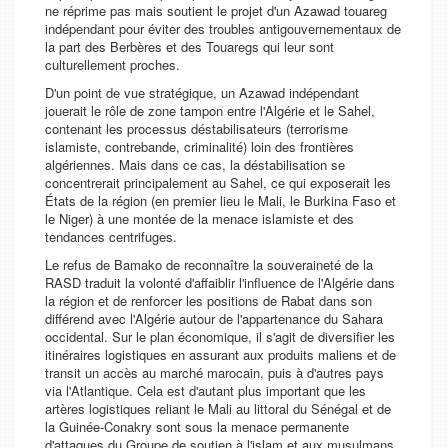
ne réprime pas mais soutient le projet d'un Azawad touareg
indépendant pour éviter des troubles antigouvernementaux de
la part des Berbères et des Touaregs qui leur sont
culturellement proches.
D'un point de vue stratégique, un Azawad indépendant
jouerait le rôle de zone tampon entre l'Algérie et le Sahel,
contenant les processus déstabilisateurs (terrorisme
islamiste, contrebande, criminalité) loin des frontières
algériennes. Mais dans ce cas, la déstabilisation se
concentrerait principalement au Sahel, ce qui exposerait les
États de la région (en premier lieu le Mali, le Burkina Faso et
le Niger) à une montée de la menace islamiste et des
tendances centrifuges.
Le refus de Bamako de reconnaître la souveraineté de la
RASD traduit la volonté d'affaiblir l'influence de l'Algérie dans
la région et de renforcer les positions de Rabat dans son
différend avec l'Algérie autour de l'appartenance du Sahara
occidental. Sur le plan économique, il s'agit de diversifier les
itinéraires logistiques en assurant aux produits maliens et de
transit un accès au marché marocain, puis à d'autres pays
via l'Atlantique. Cela est d'autant plus important que les
artères logistiques reliant le Mali au littoral du Sénégal et de
la Guinée-Conakry sont sous la menace permanente
d'attaques du Groupe de soutien à l'islam et aux musulmans