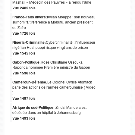
Mashali « Médecin des Pauvres » a rendu l’âme
Vue 2485 fois
France-Faits divers:
Kylian Mbappé : son nouveau
surnom fait référence à Mobutu, ancien président
du Zaïre
Vue 1726 fois
Nigeria-Criminalité:
Cybercriminalité : l'influenceur
nigérian Hushpuppi risque vingt ans de prison
Vue 1545 fois
Gabon-Politique:
Rose Christiane Ossouka
Raponda nommée Première ministre du Gabon
Vue 1538 fois
Cameroun-Défense:
Le Colonel Cyrille Atonfack
parle des actions de l'armée camerounaise ( Video
)
Vue 1497 fois
Afrique du sud-Politique:
Zindzi Mandela est
décédée dans un hôpital à Johannesburg
Vue 1493 fois