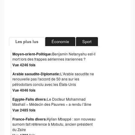
Les plus lus
Économie
Sport
Moyen-orient-Politique:
Benjamin Netanyahu est-il
mort lors des frappes aériennes iraniennes ?
Vue 4246 fois
Arabie saoudite-Diplomatie:
L'Arabie saoudite ne
renouvelle pas l'accord de 50 ans sur les
pétrodollars conclu avec les États-Unis
Vue 4046 fois
Egypte-Faits divers:
Le Docteur Mohammad
Mashali « Médecin des Pauvres » a rendu l’âme
Vue 2485 fois
France-Faits divers:
Kylian Mbappé : son nouveau
surnom fait référence à Mobutu, ancien président
du Zaïre