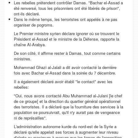
Les rebelles prétendent contrôler Damas. "Bachar el-Assad a
été renversé, tous les prisonniers ont été libérés de prison",
ont-ils déclaré.
Dans le même temps, les terroristes ont appelés à ne pas
organiser de pogroms.
Le Premier ministre syrien déclare ignorer où se trouvent le
Président el-Assad et le ministre de la Défense, rapporte la
chaîne Al-Arabya.
De son côté, il affirme rester à Damas, tout comme certains
ministres.
Mohammad Ghazi al-Jalali a dit avoir contacté la dernière
fois avec Bachar el-Assad dans la soirée du 7 décembre.
II a également déclaré avoir établi "le contact" avec les
rebelles:
"Oui, nous avons contacté Abu Muhammad al-Julani [le chef
de ce groupe] et la direction du quartier général opérationnel
des terroristes. Il a déclaré que la fourniture des services à la
population se poursuivrait, qu'il n'y aurait pas de vengeance
ni de représailles".
L'administration autonome kurde du nord-est de la Syrie a
déclaré qu'elle appelait ses forces à augmenter leur niveau
d'alerte au maximum à mesure que les forces de l'opposition