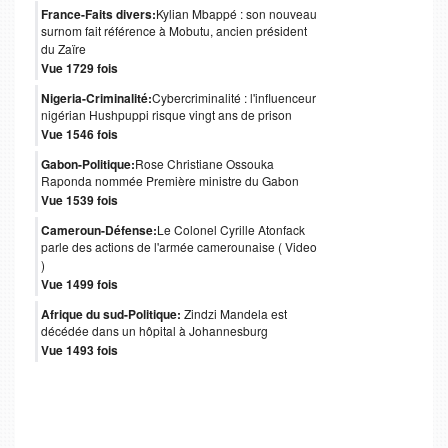
France-Faits divers:
Kylian Mbappé : son nouveau
surnom fait référence à Mobutu, ancien président
du Zaïre
Vue 1729 fois
Nigeria-Criminalité:
Cybercriminalité : l'influenceur
nigérian Hushpuppi risque vingt ans de prison
Vue 1546 fois
Gabon-Politique:
Rose Christiane Ossouka
Raponda nommée Première ministre du Gabon
Vue 1539 fois
Cameroun-Défense:
Le Colonel Cyrille Atonfack
parle des actions de l'armée camerounaise ( Video
)
Vue 1499 fois
Afrique du sud-Politique:
Zindzi Mandela est
décédée dans un hôpital à Johannesburg
Vue 1493 fois