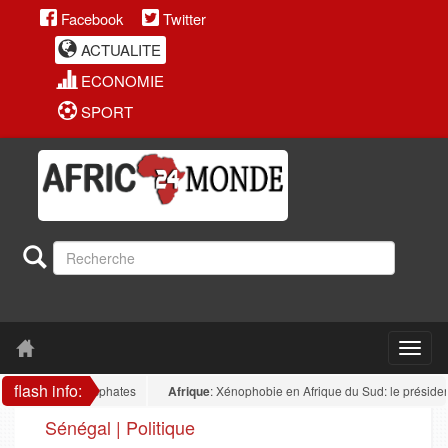
Facebook
Twitter
ACTUALITE
ECONOMIE
SPORT
flash info:
our des phosphates
Afrique
: Xénophobie en Afrique du Sud: le président nigér
Sénégal | Politique