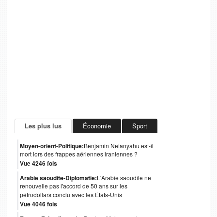
Les plus lus
Économie
Sport
Moyen-orient-Politique:
Benjamin Netanyahu est-il
mort lors des frappes aériennes iraniennes ?
Vue 4246 fois
Arabie saoudite-Diplomatie:
L'Arabie saoudite ne
renouvelle pas l'accord de 50 ans sur les
pétrodollars conclu avec les États-Unis
Vue 4046 fois