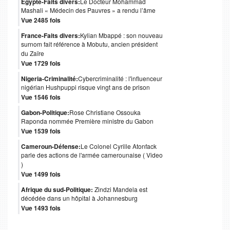
Egypte-Faits divers:
Le Docteur Mohammad
Mashali « Médecin des Pauvres » a rendu l’âme
Vue 2485 fois
France-Faits divers:
Kylian Mbappé : son nouveau
surnom fait référence à Mobutu, ancien président
du Zaïre
Vue 1729 fois
Nigeria-Criminalité:
Cybercriminalité : l'influenceur
nigérian Hushpuppi risque vingt ans de prison
Vue 1546 fois
Gabon-Politique:
Rose Christiane Ossouka
Raponda nommée Première ministre du Gabon
Vue 1539 fois
Cameroun-Défense:
Le Colonel Cyrille Atonfack
parle des actions de l'armée camerounaise ( Video
)
Vue 1499 fois
Afrique du sud-Politique:
Zindzi Mandela est
décédée dans un hôpital à Johannesburg
Vue 1493 fois