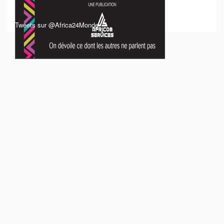
Tweets sur @Africa24Monde