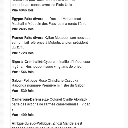
pétrodollars conclu avec les États-Unis
Vue 4046 fois
Egypte-Faits divers:
Le Docteur Mohammad
Mashali « Médecin des Pauvres » a rendu l’âme
Vue 2485 fois
France-Faits divers:
Kylian Mbappé : son nouveau
surnom fait référence à Mobutu, ancien président
du Zaïre
Vue 1728 fois
Nigeria-Criminalité:
Cybercriminalité : l'influenceur
nigérian Hushpuppi risque vingt ans de prison
Vue 1546 fois
Gabon-Politique:
Rose Christiane Ossouka
Raponda nommée Première ministre du Gabon
Vue 1539 fois
Cameroun-Défense:
Le Colonel Cyrille Atonfack
parle des actions de l'armée camerounaise ( Video
)
Vue 1499 fois
Afrique du sud-Politique:
Zindzi Mandela est