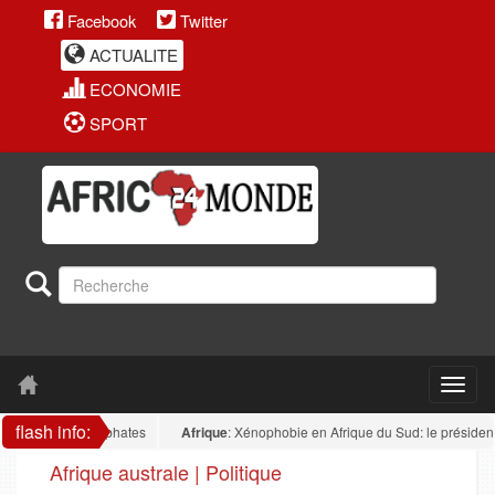
Facebook
Twitter
ACTUALITE
ECONOMIE
SPORT
flash info:
ur des phosphates
Afrique
: Xénophobie en Afrique du Sud: le président nigér
Afrique australe | Politique