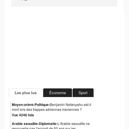
Les plus lus
Économie
Sport
Moyen-orient-Politique:
Benjamin Netanyahu est-il
mort lors des frappes aériennes iraniennes ?
Vue 4246 fois
Arabie saoudite-Diplomatie:
L'Arabie saoudite ne
renouvelle pas l'accord de 50 ans sur les