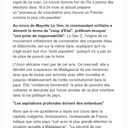
signé de sa main. Le nouvel homme fort de l'île a promis des
élections dans 18 à 24 mois et assuré préparer
un
"processus de consultation pour trouver un Premier
ministre le plus vite possible"
.
Au micro de Mayotte La 1ère, le commandant militaire a
démenti le terme de "coup d'Etat", préférant évoquer
"une prise de responsabilité".
La Gen Z, l'origine de ce
mouvement initialement de contestation des coupures d'eau
et d'électricité, est sur la même ligne, expliquant qu'il ne
s'agit avant tout d'un
"éveil populaire"
, puisqu'il n'y a pas eu
de prise de pouvoir par la force.
L'Union africaine n'est pas de cet avis. Ce mercredi, elle a
décrété une suspension de Madagascar de ses instances
ainsi que de toutes ses activités avec effet immédiat et
jusqu'au rétablissement de l'ordre constitutionnel dans le
pays. Elle
"condamne fermement"
la prise de pouvoirs des
militaires et demande aux forces armées de ne plus interférer
dans la vie politique du pays.
"Les aspirations profondes doivent être entendues"
Alors que la vie quotidienne a repris son cours dans la
capitale malgache, Antananarivo, l'ambassade de France
indique que notre pays
"suit avec la plus grande attention la
situation actuelle à Madagascar"
.
"La sécurité de nos