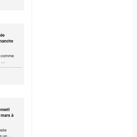
née
imanche
ce comme
...
nseil
8 mars à
oste
 un ...