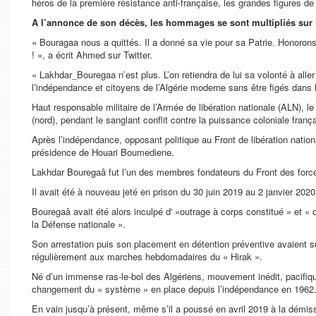
héros de la première résistance anti-française, les grandes figures de 
A l’annonce de son décès, les hommages se sont multipliés sur 
« Bouragaa nous a quittés. Il a donné sa vie pour sa Patrie. Honorons 
! », a écrit Ahmed sur Twitter.
« Lakhdar_Bouregaa n’est plus. L’on retiendra de lui sa volonté à aller
l’indépendance et citoyens de l’Algérie moderne sans être figés dan
Haut responsable militaire de l’Armée de libération nationale (ALN), l
(nord), pendant le sanglant conflit contre la puissance coloniale franç
Après l’indépendance, opposant politique au Front de libération nationa
présidence de Houari Boumediene.
Lakhdar Bouregaâ fut l’un des membres fondateurs du Front des forces 
Il avait été à nouveau jeté en prison du 30 juin 2019 au 2 janvier 202
Bouregaâ avait été alors inculpé d' »outrage à corps constitué » et « 
la Défense nationale ».
Son arrestation puis son placement en détention préventive avaient su
régulièrement aux marches hebdomadaires du « Hirak ».
Né d’un immense ras-le-bol des Algériens, mouvement inédit, pacifique
changement du « système » en place depuis l’indépendance en 1962
En vain jusqu’à présent, même s’il a poussé en avril 2019 à la démis