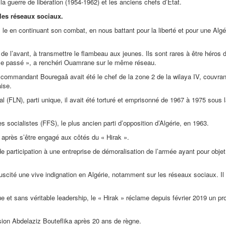
la guerre de libération (1954-1962) et les anciens chefs d’Etat.
les réseaux sociaux.
le en continuant son combat, en nous battant pour la liberté et pour une Algé
 de l’avant, à transmettre le flambeau aux jeunes. Ils sont rares à être héros 
s le passé », a renchéri Ouamrane sur le même réseau.
e commandant Bouregaâ avait été le chef de la zone 2 de la wilaya IV, couvrant
aise.
l (FLN), parti unique, il avait été torturé et emprisonné de 1967 à 1975 sous 
socialistes (FFS), le plus ancien parti d’opposition d’Algérie, en 1963.
0 après s’être engagé aux côtés du « Hirak ».
de participation à une entreprise de démoralisation de l’armée ayant pour objet
scité une vive indignation en Algérie, notamment sur les réseaux sociaux. Il p
 et sans véritable leadership, le « Hirak » réclame depuis février 2019 un pr
.
sion Abdelaziz Bouteflika après 20 ans de règne.