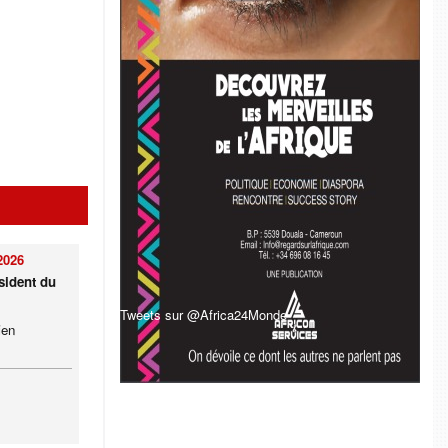
2026
sident du
Tweets sur @Africa24Monde
ien