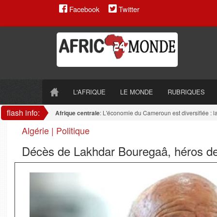
Facebook
Twitter
L'AFRIQUE
LE MONDE
RUBRIQUES
flash info:
Afrique centrale
: L'économie du Cameroun est diversifiée : la tran
Algérie | Politique
Décès de Lakhdar Bouregaâ, héros de 