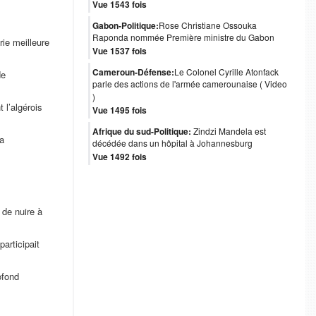
Vue 1543 fois
Gabon-Politique:
Rose Christiane Ossouka
Raponda nommée Première ministre du Gabon
rie meilleure
Vue 1537 fois
Cameroun-Défense:
Le Colonel Cyrille Atonfack
de
parle des actions de l'armée camerounaise ( Video
)
 l’algérois
Vue 1495 fois
Afrique du sud-Politique:
Zindzi Mandela est
la
décédée dans un hôpital à Johannesburg
Vue 1492 fois
 de nuire à
articipait
ofond