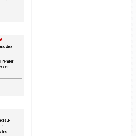
26
ors des
 Premier
hu ont
ciste
 :
 les