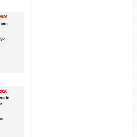
2026
ment
ngo
2026
ra le
e
on