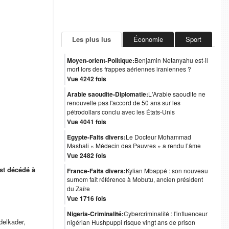
Les plus lus
Économie
Sport
Moyen-orient-Politique:
Benjamin Netanyahu est-il
mort lors des frappes aériennes iraniennes ?
Vue 4242 fois
Arabie saoudite-Diplomatie:
L'Arabie saoudite ne
renouvelle pas l'accord de 50 ans sur les
pétrodollars conclu avec les États-Unis
Vue 4041 fois
Egypte-Faits divers:
Le Docteur Mohammad
Mashali « Médecin des Pauvres » a rendu l’âme
Vue 2482 fois
st décédé à
France-Faits divers:
Kylian Mbappé : son nouveau
surnom fait référence à Mobutu, ancien président
du Zaïre
Vue 1716 fois
Nigeria-Criminalité:
Cybercriminalité : l'influenceur
delkader,
nigérian Hushpuppi risque vingt ans de prison