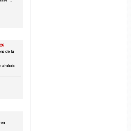
026
rs de la
 piraterie
 en