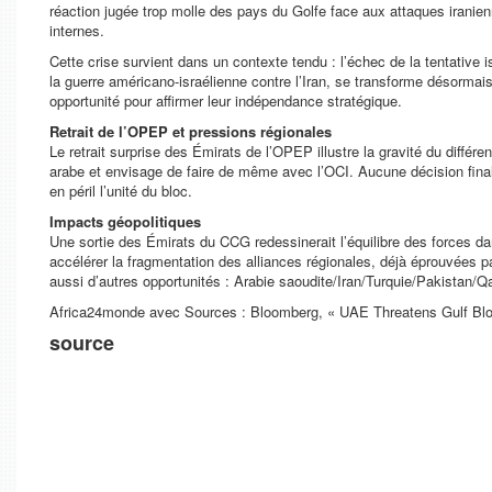
réaction jugée trop molle des pays du Golfe face aux attaques iranien
internes.
Cette crise survient dans un contexte tendu : l’échec de la tentati
la guerre américano-israélienne contre l’Iran, se transforme désormais
opportunité pour affirmer leur indépendance stratégique.
Retrait de l’OPEP et pressions régionales
Le retrait surprise des Émirats de l’OPEP illustre la gravité du différe
arabe et envisage de faire de même avec l’OCI. Aucune décision fina
en péril l’unité du bloc.
Impacts géopolitiques
Une sortie des Émirats du CCG redessinerait l’équilibre des forces dans
accélérer la fragmentation des alliances régionales, déjà éprouvées p
aussi d’autres opportunités : Arabie saoudite/Iran/Turquie/Pakistan/Qa
Africa24monde avec Sources : Bloomberg, « UAE Threatens Gulf Bloc 
source