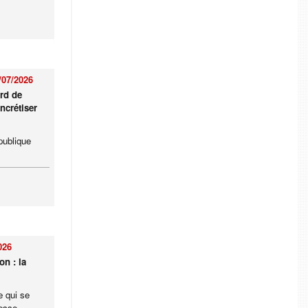
/07/2026
rd de
ncrétiser
publique
026
on : la
e qui se
esse ...