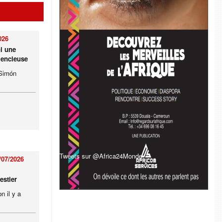
026
ni une
lencieuse
 Simón
Tweets sur @Africa24Monde
/07/2026
estier
n il y a