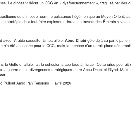
nes. Le dirigeant décrit un CCG en « dysfonctionnement », fragilisé par des d
ve israélienne de s’imposer comme puissance hégémonique au Moyen-Orient, au
 en stratégie de « tout faire exploser ». Isreal au travers des Émirats y voien
nd avec l’Arabie saoudite. En parallèle,
Abou Dhabi
gèle déjà sa participation 
le n’a été annoncée pour le CCG, mais la menace d’un retrait plane désormai
 le Golfe et affaiblirait la cohésion arabe face à l’israël. Cette crise pourrai
ar la guerre et les divergences stratégiques entre Abou Dhabi et Riyad. Mais e
tar.
Pullout Amid Iran Tensions », avril 2026