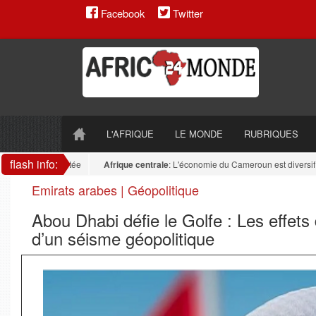
Facebook
Twitter
L'AFRIQUE
LE MONDE
RUBRIQUES
flash info:
reste fragmentée
Afrique centrale
: L'économie du Cameroun est diversifiée : l
Emirats arabes | Géopolitique
Abou Dhabi défie le Golfe : Les effet
d’un séisme géopolitique