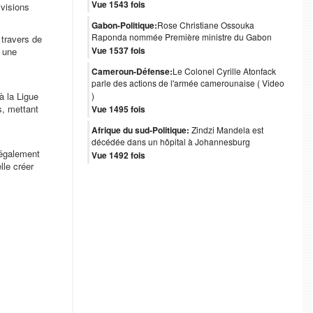
Vue 1543 fois
ivisions
Gabon-Politique:
Rose Christiane Ossouka
Raponda nommée Première ministre du Gabon
 travers de
Vue 1537 fois
t une
Cameroun-Défense:
Le Colonel Cyrille Atonfack
parle des actions de l'armée camerounaise ( Video
à la Ligue
)
s, mettant
Vue 1495 fois
Afrique du sud-Politique:
Zindzi Mandela est
décédée dans un hôpital à Johannesburg
t également
Vue 1492 fois
lle créer