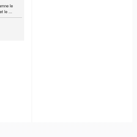
amne le
t le ...