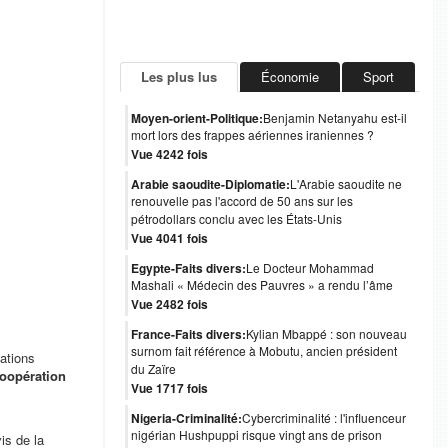
Les plus lus
Économie
Sport
Moyen-orient-Politique:
Benjamin Netanyahu est-il
mort lors des frappes aériennes iraniennes ?
Vue 4242 fois
Arabie saoudite-Diplomatie:
L'Arabie saoudite ne
renouvelle pas l'accord de 50 ans sur les
pétrodollars conclu avec les États-Unis
Vue 4041 fois
Egypte-Faits divers:
Le Docteur Mohammad
Mashali « Médecin des Pauvres » a rendu l’âme
Vue 2482 fois
France-Faits divers:
Kylian Mbappé : son nouveau
surnom fait référence à Mobutu, ancien président
ations
du Zaïre
coopération
Vue 1717 fois
Nigeria-Criminalité:
Cybercriminalité : l'influenceur
nigérian Hushpuppi risque vingt ans de prison
is de la