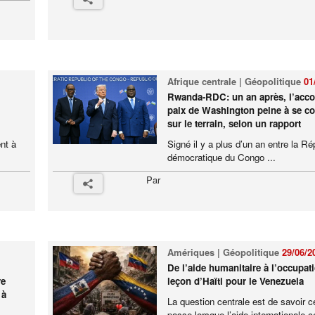
Afrique centrale | Géopolitique
01
Rwanda-RDC: un an après, l’acco
paix de Washington peine à se co
sur le terrain, selon un rapport
nt à
Signé il y a plus d’un an entre la Ré
démocratique du Congo ...
Par
Amériques | Géopolitique
29/06/2
De l’aide humanitaire à l’occupati
re
leçon d’Haïti pour le Venezuela
 à
La question centrale est de savoir c
passe lorsque l’aide internationale c