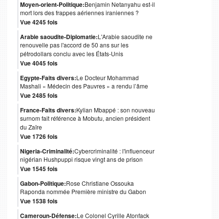
Moyen-orient-Politique:
Benjamin Netanyahu est-il
mort lors des frappes aériennes iraniennes ?
Vue 4245 fois
Arabie saoudite-Diplomatie:
L'Arabie saoudite ne
renouvelle pas l'accord de 50 ans sur les
pétrodollars conclu avec les États-Unis
Vue 4045 fois
Egypte-Faits divers:
Le Docteur Mohammad
Mashali « Médecin des Pauvres » a rendu l’âme
Vue 2485 fois
France-Faits divers:
Kylian Mbappé : son nouveau
surnom fait référence à Mobutu, ancien président
du Zaïre
Vue 1726 fois
Nigeria-Criminalité:
Cybercriminalité : l'influenceur
nigérian Hushpuppi risque vingt ans de prison
Vue 1545 fois
Gabon-Politique:
Rose Christiane Ossouka
Raponda nommée Première ministre du Gabon
Vue 1538 fois
Cameroun-Défense:
Le Colonel Cyrille Atonfack