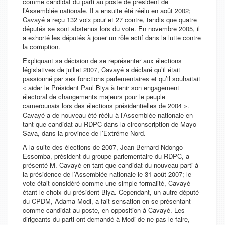
comme candidat du parti au poste de président de
l’Assemblée nationale. Il a ensuite été réélu en août 2002;
Cavayé a reçu 132 voix pour et 27 contre, tandis que quatre
députés se sont abstenus lors du vote. En novembre 2005, il
a exhorté les députés à jouer un rôle actif dans la lutte contre
la corruption.
Expliquant sa décision de se représenter aux élections
législatives de juillet 2007, Cavayé a déclaré qu’il était
passionné par ses fonctions parlementaires et qu’il souhaitait
«
aider le Président Paul Biya à tenir son engagement
électoral de changements majeurs pour le peuple
camerounais lors des élections présidentielles de 2004
».
Cavayé a de nouveau été réélu à l’Assemblée nationale en
tant que candidat au RDPC dans la circonscription de Mayo-
Sava, dans la province de l’Extrême-Nord.
À la suite des élections de 2007, Jean-Bernard Ndongo
Essomba, président du groupe parlementaire du RDPC, a
présenté M. Cavayé en tant que candidat du nouveau parti à
la présidence de l’Assemblée nationale le 31 août 2007; le
vote était considéré comme une simple formalité, Cavayé
étant le choix du président Biya. Cependant, un autre député
du CPDM, Adama Modi, a fait sensation en se présentant
comme candidat au poste, en opposition à Cavayé. Les
dirigeants du parti ont demandé à Modi de ne pas le faire,