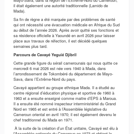
Mayo-Sava, dans la région de l’Extrême-Nord du Cameroun,
il était également une autorité traditionnelle (Lamido de
Mada).
Sa fin de règne a été marquée par des problèmes de santé
qui ont nécessité une évacuation médicale en Afrique du Sud
au début de l’année 2026. Après avoir quitté ses fonctions et
sa résidence officielle à Yaoundé en avril 2026 pour laisser
place aux travaux de réfection, il est décédé quelques
semaines plus tard.
Parcours de Cavayé Yeguié Djibril
Cette grande figure du sérail camerounais qui nous quitte ce
mercredi 6 mai 2026 est née vers 1940 à Mada, dans
l’arrondissement de Tokombéré du département de Mayo-
Sava, dans l’Extrême-Nord du pays.
Cavayé appartient au groupe ethnique Mada. Il a étudié au
centre régional d’éducation physique et sportive de 1960 à
1963 et a ensuite enseigné comme maitre d’EPS à Maroua.
Il a ensuite été nommé inspecteur interministériel du Grand
Nord en 1965 et est entré à l’Assemblée législative du
Cameroun oriental en avril 1970; il est également devenu le
chef traditionnel du Mada en 1971.
À la suite de la création d’un État unitaire, Cavayé est élu à
l’Assemblée nationale du Cameroun en 1973 et obtient le