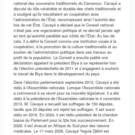
national des souverains traditionnels du Cameroun. Cavayé a
discuté du rôle vénérable et durable des chefs traditionnels et
a souligné qu’ils travaillaient en coopération avec
l’administration de l’État, reconnaissant ainsi l’autorité des
lois de cet État. Cavayé a déclaré que le Conseil national
n’était pas une organisation politique et ne devrait jamais agir
en tant qu’autorité parallèle aux côtés de l’État; Au lieu de
cela, il a défini le Conseil comme une institution vouée à la
coopération, à la promotion de la culture traditionnelle et au
soutien de l’administration publique dans ses travaux au
profit de la population. Le Conseil a ensuite publié une
déclaration appelant le président Biya à se représenter lors
de l’élection présidentielle de 2011 et s’engageant à soutenir
le travail de Biya dans le développement du pays.
Dans l’élection parlementaire septembre 2013, Cavayé a été
réélu à l’Assemblée nationale. Lorsque l’Assemblée nationale
a commencé à se réunir pour sa nouvelle législature, il a été
réélu à la présidence de l’Assemblée nationale le 4 novembre
2013. M. Cavayé a recueilli les suffrages de 150 députés,
tandis que 23 députés ont rejeté les suffrages. Il est aussi
réélu en 2016. En 2024, il est réélu président de la chambre
basse du Parlement pour la 32e fois successivement. En
2026, il est évacué en Afrique du Sud pour des raisons
médicales. Le 17 mars 2026, Cavayé Yeguié Djibril est