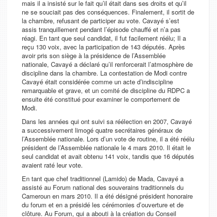
mais il a insisté sur le fait qu’il était dans ses droits et qu’il
ne se souciait pas des conséquences. Finalement, il sortit de
la chambre, refusant de participer au vote. Cavayé s’est
assis tranquillement pendant l’épisode chauffé et n’a pas
réagi. En tant que seul candidat, il fut facilement réélu; Il a
reçu 130 voix, avec la participation de 143 députés. Après
avoir pris son siège à la présidence de l’Assemblée
nationale, Cavayé a déclaré qu’il renforcerait l’atmosphère de
discipline dans la chambre. La contestation de Modi contre
Cavayé était considérée comme un acte d’indiscipline
remarquable et grave, et un comité de discipline du RDPC a
ensuite été constitué pour examiner le comportement de
Modi.
Dans les années qui ont suivi sa réélection en 2007, Cavayé
a successivement limogé quatre secrétaires généraux de
l’Assemblée nationale. Lors d’un vote de routine, il a été réélu
président de l’Assemblée nationale le 4 mars 2010. Il était le
seul candidat et avait obtenu 141 voix, tandis que 16 députés
avaient raté leur vote.
En tant que chef traditionnel (Lamido) de Mada, Cavayé a
assisté au Forum national des souverains traditionnels du
Cameroun en mars 2010. Il a été désigné président honoraire
du forum et en a présidé les cérémonies d’ouverture et de
clôture. Au Forum, qui a abouti à la création du Conseil