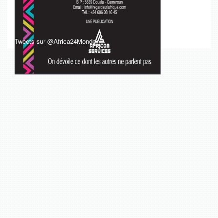
Tweets sur @Africa24Monde