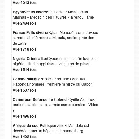
Vue 4043 fois
Egypte-Faits divers:
Le Docteur Mohammad
Mashali « Médecin des Pauvres » a rendu l’âme
Vue 2484 fois
France-Faits divers:
Kylian Mbappé : son nouveau
surnom fait référence à Mobutu, ancien président
du Zaïre
Vue 1718 fois
Nigeria-Criminalité:
Cybercriminalité : l'influenceur
nigérian Hushpuppi risque vingt ans de prison
Vue 1544 fois
Gabon-Politique:
Rose Christiane Ossouka
Raponda nommée Première ministre du Gabon
Vue 1537 fois
Cameroun-Défense:
Le Colonel Cyrille Atonfack
parle des actions de l'armée camerounaise ( Video
)
Vue 1496 fois
Afrique du sud-Politique:
Zindzi Mandela est
décédée dans un hôpital à Johannesburg
Vue 1492 fois