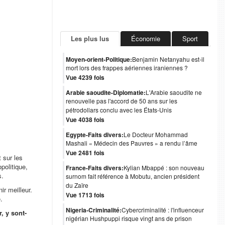
Les plus lus
Économie
Sport
Moyen-orient-Politique:
Benjamin Netanyahu est-il
mort lors des frappes aériennes iraniennes ?
Vue 4239 fois
Arabie saoudite-Diplomatie:
L'Arabie saoudite ne
renouvelle pas l'accord de 50 ans sur les
pétrodollars conclu avec les États-Unis
Vue 4038 fois
Egypte-Faits divers:
Le Docteur Mohammad
Mashali « Médecin des Pauvres » a rendu l’âme
Vue 2481 fois
 sur les
politique,
France-Faits divers:
Kylian Mbappé : son nouveau
s.
surnom fait référence à Mobutu, ancien président
du Zaïre
ir meilleur.
Vue 1713 fois
.
Nigeria-Criminalité:
Cybercriminalité : l'influenceur
, y sont-
nigérian Hushpuppi risque vingt ans de prison