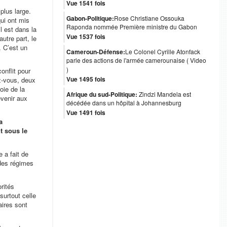
Vue 1541 fois
plus large.
Gabon-Politique:
Rose Christiane Ossouka
ui ont mis
Raponda nommée Première ministre du Gabon
l est dans la
Vue 1537 fois
utre part, le
. C’est un
Cameroun-Défense:
Le Colonel Cyrille Atonfack
parle des actions de l'armée camerounaise ( Video
)
onflit pour
Vue 1495 fois
ez-vous, deux
oie de la
Afrique du sud-Politique:
Zindzi Mandela est
evenir aux
décédée dans un hôpital à Johannesburg
Vue 1491 fois
a
t sous le
 a fait de
 des régimes
orités
surtout celle
aires sont