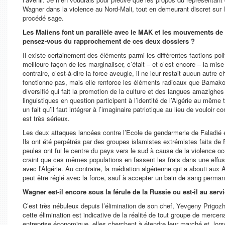
Wagner dans la violence au Nord-Mali, tout en demeurant discret sur l
procédé sage.
Les Maliens font un parallèle avec le MAK et les mouvements de 
pensez-vous du rapprochement de ces deux dossiers ?
Il existe certainement des éléments parmi les différentes factions po
meilleure façon de les marginaliser, c’était – et c’est encore – la m
contraire, c’est-à-dire la force aveugle, il ne leur restait aucun aut
fonctionne pas, mais elle renforce les éléments radicaux que Bamak
diversifié qui fait la promotion de la culture et des langues amazigh
linguistiques en question participent à l’identité de l’Algérie au mêm
un fait qu’il faut intégrer à l’imaginaire patriotique au lieu de voulo
est très sérieux.
Les deux attaques lancées contre l’Ecole de gendarmerie de Faladié et
Ils ont été perpétrés par des groupes islamistes extrémistes faits d
peules ont fui le centre du pays vers le sud à cause de la violence o
craint que ces mêmes populations en fassent les frais dans une effus
avec l’Algérie. Au contraire, la médiation algérienne qui a abouti aux 
peut être réglé avec la force, sauf à accepter un bain de sang perman
Wagner est-il encore sous la férule de la Russie ou est-il au serv
C’est très nébuleux depuis l’élimination de son chef, Yevgeny Prigozh
cette élimination est indicative de la réalité de tout groupe de mer
entreprise économique, elles cherchent à étendre leur marché et, lorsq