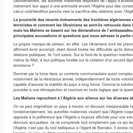
Deuxièmement, les autorités maliennes disposent de l’appui d’acteurs 
clairement leur appui à une animosité envers l’Algérie pour des consid
calcul coût/bénéfice penche vers le sacrifice des relations avec l’Algér
La proximité des récents événements des frontières algériennes e
terroristes et comment les Ukrainiens se sont-ils retrouvés dans la
mais les Maliens se basent sur les déclarations de l’ambassadeur
principales accusations et questions que nous adresse la parti
Le propos manque de sérieux, en effet. Les Ukrainiens sont les premi
affirment avoir accompli, étant donné toutes les difficultés qu’ils doi
relations publiques, ils l’ont saisie. Sur le fond de la question mainten
même du Mali, à leur politique fondée sur la violation d’un accord dip
terrorisme ?
Dominer par la force dans un contexte communautaire aussi complexe 
notamment de la résistance armée, indépendamment de toute volonté de l
capable d’assurer la stabilité du pays à long terme. Comme la solution
procéder à une rétrospection et conclure en toute logique que la quest
Les Maliens reprochent à l’Algérie son silence sur les diverses 
On ne peut stigmatiser un pays à travers un discours irresponsable f
fondamentalement, les autorités maliennes veulent que l’Algérie coopè
opposée à la préférence que l’Algérie a toujours affichée pour une sol
discours accusateur. Je ne comprends tout simplement pas ce qui les 
l’Algérie n’est pas du tout belliqueux à l’égard de Bamako. Il existe c
l’avenir. Je n’en voudrais pour preuve que les propos du représentant d