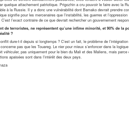
quelque attachement patriotique. Prigozhin a cru pouvoir le faire avec la Rus
ble à la Russie. Il y a donc une vulnérabilité dont Bamako devrait prendre c
signifie pour les mercenaires que l’instabilité, les guerres et l’oppression
r. C’est l’exact contraire de ce que devrait rechercher un gouvernement respon
ent de terroristes, ne représentent qu’une infime minorité, et 90% de la p
éalité ?
onflit dure-t-il depuis si longtemps ? C’est un fait, le problème de l’intégration
 concerne pas que les Touareg. Le nier pour mieux s’enfoncer dans la logique 
oit véhiculer, pas uniquement pour le bien du Mali et des Maliens, mais parce 
elations apaisées sont dans l’intérêt des deux pays.
umaza