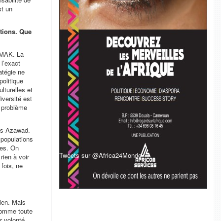
st un
stions. Que
u MAK. La
 l’exact
atégie ne
olitique
lturelles et
iversité est
e problème
les Azawad.
 populations
nes. On
Tweets sur @Africa24Monde
ien à voir
 fois, ne
ien. Mais
 comme toute
r volonté