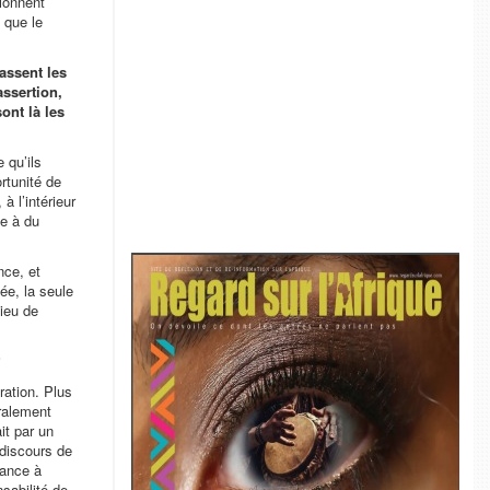
tionnent
 que le
assent les
assertion,
ont là les
 qu’ils
rtunité de
à l’intérieur
ée à du
nce, et
ée, la seule
lieu de
?
ration. Plus
tralement
it par un
 discours de
iance à
nsabilité de