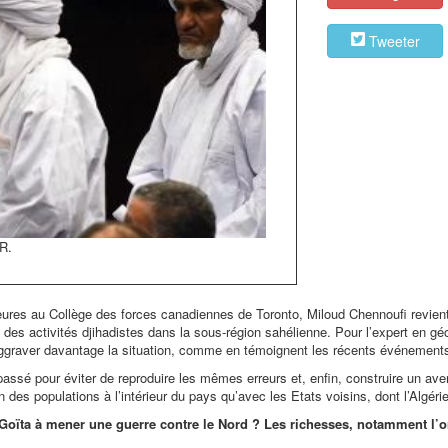
Tweeter
 R.
ieures au Collège des forces canadiennes de Toronto, Miloud Chennoufi revient
 des activités djihadistes dans la sous-région sahélienne. Pour l’expert en géo
 qu’aggraver davantage la situation, comme en témoignent les récents événement
passé pour éviter de reproduire les mêmes erreurs et, enfin, construire un aven
des populations à l’intérieur du pays qu’avec les Etats voisins, dont l’Algérie
a Goïta à mener une guerre contre le Nord ? Les richesses, notamment l’or