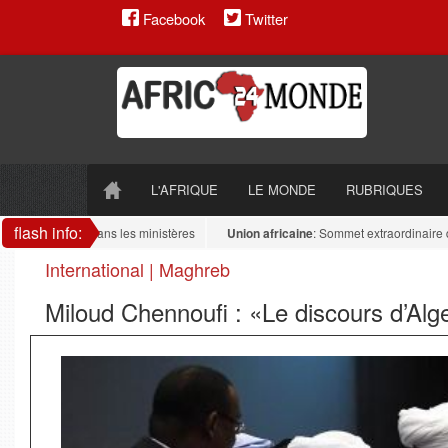
Facebook
Twitter
L'AFRIQUE
LE MONDE
RUBRIQUES
flash info:
 antidrogue dans les ministères
Union africaine
: Sommet extraordinaire de l’U
International | Maghreb
Miloud Chennoufi : «Le discours d’Alg