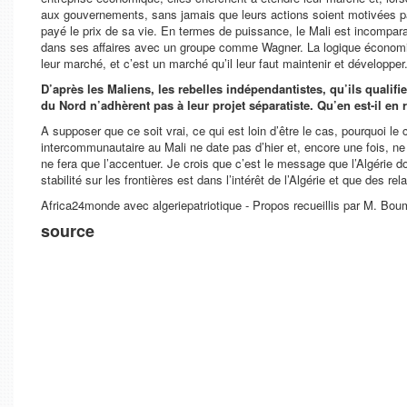
aux gouvernements, sans jamais que leurs actions soient motivées par 
payé le prix de sa vie. En termes de puissance, le Mali est incompara
dans ses affaires avec un groupe comme Wagner. La logique économique 
leur marché, et c’est un marché qu’il leur faut maintenir et développe
D’après les Maliens, les rebelles indépendantistes, qu’ils qualifi
du Nord n’adhèrent pas à leur projet séparatiste. Qu’en est-il en r
A supposer que ce soit vrai, ce qui est loin d’être le cas, pourquoi le c
intercommunautaire au Mali ne date pas d’hier et, encore une fois, ne
ne fera que l’accentuer. Je crois que c’est le message que l’Algérie d
stabilité sur les frontières est dans l’intérêt de l’Algérie et que des r
Africa24monde avec algeriepatriotique - Propos recueillis par M. Bo
source