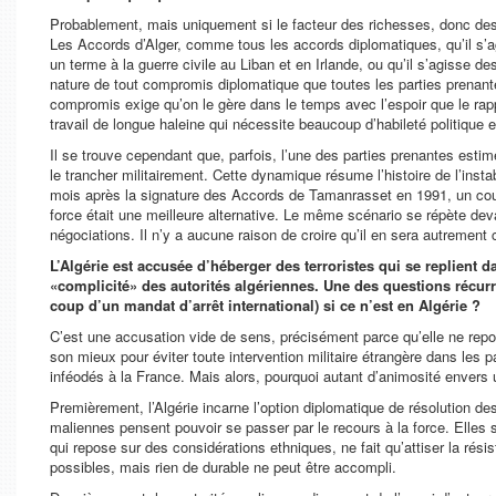
Probablement, mais uniquement si le facteur des richesses, donc des 
Les Accords d’Alger, comme tous les accords diplomatiques, qu’il s’
un terme à la guerre civile au Liban et en Irlande, ou qu’il s’agisse d
nature de tout compromis diplomatique que toutes les parties prenante
compromis exige qu’on le gère dans le temps avec l’espoir que le rapp
travail de longue haleine qui nécessite beaucoup d’habileté politique et
Il se trouve cependant que, parfois, l’une des parties prenantes estime 
le trancher militairement. Cette dynamique résume l’histoire de l’inst
mois après la signature des Accords de Tamanrasset en 1991, un coup 
force était une meilleure alternative. Le même scénario se répète dev
négociations. Il n’y a aucune raison de croire qu’il en sera autrement c
L’Algérie est accusée d’héberger des terroristes qui se replient d
«complicité» des autorités algériennes. Une des questions récurre
coup d’un mandat d’arrêt international) si ce n’est en Algérie ?
C’est une accusation vide de sens, précisément parce qu’elle ne repos
son mieux pour éviter toute intervention militaire étrangère dans les
inféodés à la France. Mais alors, pourquoi autant d’animosité envers 
Premièrement, l’Algérie incarne l’option diplomatique de résolution des
maliennes pensent pouvoir se passer par le recours à la force. Elles 
qui repose sur des considérations ethniques, ne fait qu’attiser la rési
possibles, mais rien de durable ne peut être accompli.