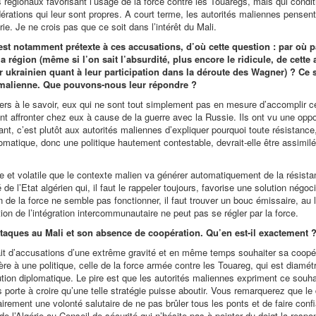
régionaux favorisant l’usage de la force contre les Touaregs, mais qui condi
érations qui leur sont propres. A court terme, les autorités maliennes pensent
ie. Je ne crois pas que ce soit dans l’intérêt du Mali.
st notamment prétexte à ces accusations, d’où cette question : par où p
 région (même si l’on sait l’absurdité, plus encore le ridicule, de cette 
 ukrainien quant à leur participation dans la déroute des Wagner) ? Ce s
e malienne. Que pouvons-nous leur répondre ?
ers à le savoir, eux qui ne sont tout simplement pas en mesure d’accomplir ce
vent affronter chez eux à cause de la guerre avec la Russie. Ils ont vu une oppo
ant, c’est plutôt aux autorités maliennes d’expliquer pourquoi toute résistance, 
lomatique, donc une politique hautement contestable, devrait-elle être assimil
et volatile que le contexte malien va générer automatiquement de la résista
’Etat algérien qui, il faut le rappeler toujours, favorise une solution négoci
 de la force ne semble pas fonctionner, il faut trouver un bouc émissaire, au 
ion de l’intégration intercommunautaire ne peut pas se régler par la force.
attaques au Mali et son absence de coopération. Qu’en est-il exactement 
ait d’accusations d’une extrême gravité et en même temps souhaiter sa coopé
re à une politique, celle de la force armée contre les Touareg, qui est diamé
ution diplomatique. Le pire est que les autorités maliennes expriment ce souha
porte à croire qu’une telle stratégie puisse aboutir. Vous remarquerez que le
lairement une volonté salutaire de ne pas brûler tous les ponts et de faire conf
e l’Algérie au Conseil de sécurité qui n’hésite pas à pointer du doigt la respo