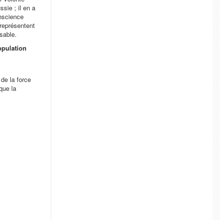
sie ; il en a
onscience
 représentent
sable.
opulation
de la force
que la