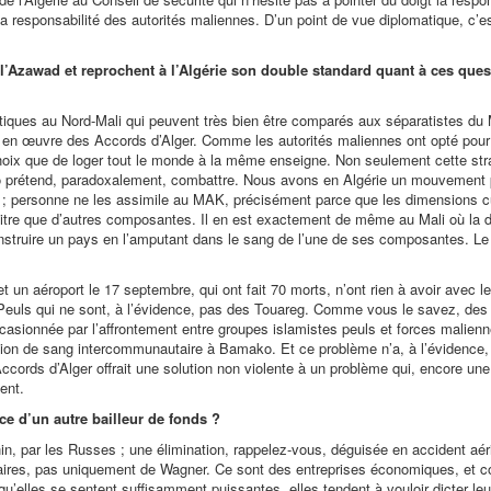
a responsabilité des autorités maliennes. D’un point de vue diplomatique, c’e
l’Azawad et reprochent à l’Algérie son double standard quant à ces que
litiques au Nord-Mali qui peuvent très bien être comparés aux séparatistes d
ise en œuvre des Accords d’Alger. Comme les autorités maliennes ont opté pour
re choix que de loger tout le monde à la même enseigne. Non seulement cette str
o prétend, paradoxalement, combattre. Nous avons en Algérie un mouvement p
es ; personne ne les assimile au MAK, précisément parce que les dimensions cu
e titre que d’autres composantes. Il en est exactement de même au Mali où la d
ir construire un pays en l’amputant dans le sang de l’une de ses composantes. L
 un aéroport le 17 septembre, qui ont fait 70 morts, n’ont rien à avoir avec 
e Peuls qui ne sont, à l’évidence, pas des Touareg. Comme vous le savez, des
ccasionnée par l’affrontement entre groupes islamistes peuls et forces malien
ion de sang intercommunautaire à Bamako. Et ce problème n’a, à l’évidence, r
Accords d’Alger offrait une solution non violente à un problème qui, encore une
ent.
ice d’un autre bailleur de fonds ?
in, par les Russes ; une élimination, rappelez-vous, déguisée en accident aér
cenaires, pas uniquement de Wagner. Ce sont des entreprises économiques, et
u’elles se sentent suffisamment puissantes, elles tendent à vouloir dicter leu