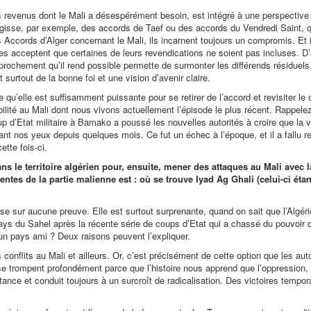
revenus dont le Mali a désespérément besoin, est intégré à une perspective 
agisse, par exemple, des accords de Taef ou des accords du Vendredi Saint, q
es Accords d’Alger concernant le Mali, ils incarnent toujours un compromis. Et i
s acceptent que certaines de leurs revendications ne soient pas incluses. D’a
rochement qu’il rend possible permette de surmonter les différends résiduels
 surtout de la bonne foi et une vision d’avenir claire.
qu’elle est suffisamment puissante pour se retirer de l’accord et revisiter le c
abilité au Mali dont nous vivons actuellement l’épisode le plus récent. Rappel
d’Etat militaire à Bamako a poussé les nouvelles autorités à croire que la v
ant nos yeux depuis quelques mois. Ce fut un échec à l’époque, et il a fallu r
ette fois-ci.
ans le territoire algérien pour, ensuite, mener des attaques au Mali avec l
ntes de la partie malienne est : où se trouve Iyad Ag Ghali (celui-ci étan
e sur aucune preuve. Elle est surtout surprenante, quand on sait que l’Algérie
 pays du Sahel après la récente série de coups d’Etat qui a chassé du pouvoir
un pays ami ? Deux raisons peuvent l’expliquer.
 conflits au Mali et ailleurs. Or, c’est précisément de cette option que les aut
se trompent profondément parce que l’histoire nous apprend que l’oppression, 
stance et conduit toujours à un surcroît de radicalisation. Des victoires tempor