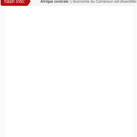
flash info:
Afrique centrale
: L'économie du Cameroun est diversifiée : la 