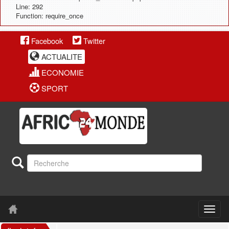
Line: 292
Function: require_once
Facebook
Twitter
ACTUALITE
ECONOMIE
SPORT