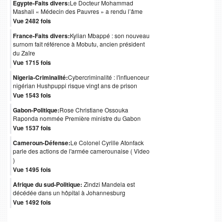
Egypte-Faits divers:
Le Docteur Mohammad
Mashali « Médecin des Pauvres » a rendu l’âme
Vue 2482 fois
France-Faits divers:
Kylian Mbappé : son nouveau
surnom fait référence à Mobutu, ancien président
du Zaïre
Vue 1715 fois
Nigeria-Criminalité:
Cybercriminalité : l'influenceur
nigérian Hushpuppi risque vingt ans de prison
Vue 1543 fois
Gabon-Politique:
Rose Christiane Ossouka
Raponda nommée Première ministre du Gabon
Vue 1537 fois
Cameroun-Défense:
Le Colonel Cyrille Atonfack
parle des actions de l'armée camerounaise ( Video
)
Vue 1495 fois
Afrique du sud-Politique:
Zindzi Mandela est
décédée dans un hôpital à Johannesburg
Vue 1492 fois