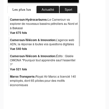
Les plus lus
Actualité
Sport
Cameroun-Hydrocarbures:
Le Cameroun va
explorer de nouveaux bassins pétroliers au Nord et
à Bakassi
Vue 675 fois
Cameroun-Télécom & Innovation:
L’agence web
ADN, la réponse à toutes vos questions digitales
Vue 540 fois
Cameroun-Télécom & Innovation:
Édito : Gisèle
OWONA "Pourquoi tout apprendre sauf l'essentiel
?"
Vue 521 fois
Maroc-Transports:
Royal Air Maroc a licencié 140
employés, dont 65 pilotes pour des motifs
économiques
Vue 489 fois
Cameroun-Gouvernance:
Obligations
internationales : le coup de pouce de Moody's au
Cameroun