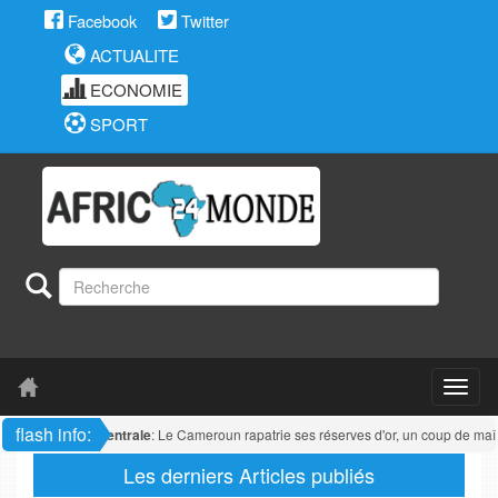
Facebook
Twitter
ACTUALITE
ECONOMIE
SPORT
flash info:
Afrique centrale
: Le Cameroun rapatrie ses réserves d'or, un coup de maîtr
Les derniers Articles publiés