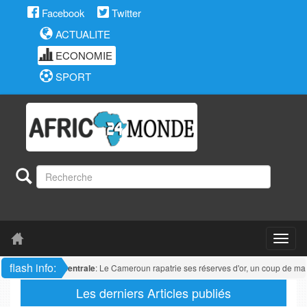
Facebook
Twitter
ACTUALITE
ECONOMIE
SPORT
flash info:
Afrique centrale
: Le Cameroun rapatrie ses réserves d'or, un coup de maîtr
Les derniers Articles publiés