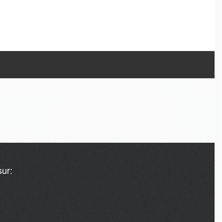
Tweets de @A24MondeEco
ur: