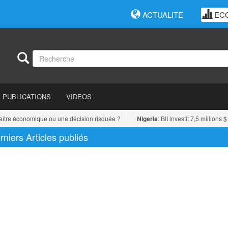
ACTUALITE
EC
PUBLICATIONS
VIDEOS
tre économique ou une décision risquée ?
Nigeria
: BII investit 7,5 millions $ 
rniers Articles publiés