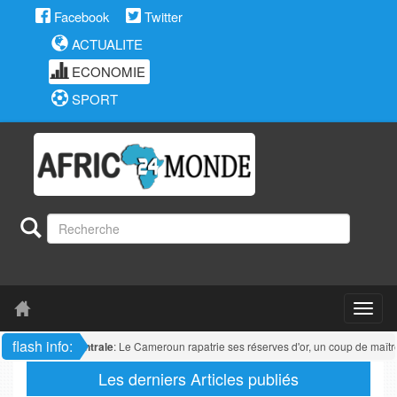
Facebook
Twitter
ACTUALITE
ECONOMIE
SPORT
flash info:
Afrique centrale
: Le Cameroun rapatrie ses réserves d'or, un coup de maître é
Les derniers Articles publiés