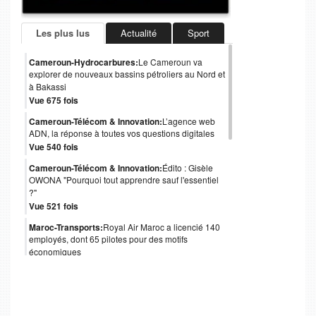
Les plus lus
Actualité
Sport
Cameroun-Hydrocarbures:
Le Cameroun va
explorer de nouveaux bassins pétroliers au Nord et
à Bakassi
Vue 675 fois
Cameroun-Télécom & Innovation:
L’agence web
ADN, la réponse à toutes vos questions digitales
Vue 540 fois
Cameroun-Télécom & Innovation:
Édito : Gisèle
OWONA "Pourquoi tout apprendre sauf l'essentiel
?"
Vue 521 fois
Maroc-Transports:
Royal Air Maroc a licencié 140
employés, dont 65 pilotes pour des motifs
économiques
Vue 488 fois
Cameroun-Gouvernance:
Obligations
internationales : le coup de pouce de Moody's au
Cameroun