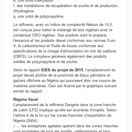
e. une unité d'alkylation
f. des installations de récupération de soufre et de production
d'hydrogène
g. une unité de polypropylène
La raffinerie, avec un indice de complexité Nelson de 10,5,
est conçue pour traiter le mélange de brut nigérian avec le
condensat OSO nigérian. Ses produits sont le propane,
l'essence et les produits diesel conformes aux normes Euro
V, le carburéacteur et l'huile de boues conformes aux
spécifications de la charge d'alimentation en noir de carbone
(CBFS). Le complexe générera également des produits
solides de polypropylène et de soufre.
Selon le rapport
EIES du projet de 2015
, l’emplacement du
projet devait profiter de la proximité de blocs pétroliers et
gaziers offshore au Nigéria qui pourraient être une source de
matières premières. Ceci est illustré par le graphique suivant
extrait du rapport.
Régime fiscal
L’emplacement de la raffinerie Dangote dans la zone franche
de Lekki (LFZ) implique qu’elle est exonérée d’impôts. Selon
l’article 8 de la loi sur les zones franches d’exportation du
Nigeria (2004) :
« … les entreprises agréées opérant dans les zones franches
sont exonérées de tous les impôts, prélèvements et taux