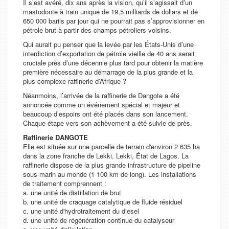
Il s’est avéré, dix ans après la vision, qu’il s’agissait d’un
mastodonte à train unique de 19,5 milliards de dollars et de
650 000 barils par jour qui ne pourrait pas s’approvisionner en
pétrole brut à partir des champs pétroliers voisins.
Qui aurait pu penser que la levée par les États-Unis d’une
interdiction d’exportation de pétrole vieille de 40 ans serait
cruciale près d’une décennie plus tard pour obtenir la matière
première nécessaire au démarrage de la plus grande et la
plus complexe raffinerie d’Afrique ?
Néanmoins, l’arrivée de la raffinerie de Dangote a été
annoncée comme un événement spécial et majeur et
beaucoup d’espoirs ont été placés dans son lancement.
Chaque étape vers son achèvement a été suivie de près.
Raffinerie DANGOTE
Elle est située sur une parcelle de terrain d'environ 2 635 ha
dans la zone franche de Lekki, Lekki, État de Lagos. La
raffinerie dispose de la plus grande infrastructure de pipeline
sous-marin au monde (1 100 km de long). Les installations
de traitement comprennent :
a. une unité de distillation de brut
b. une unité de craquage catalytique de fluide résiduel
c. une unité d'hydrotraitement du diesel
d. une unité de régénération continue du catalyseur