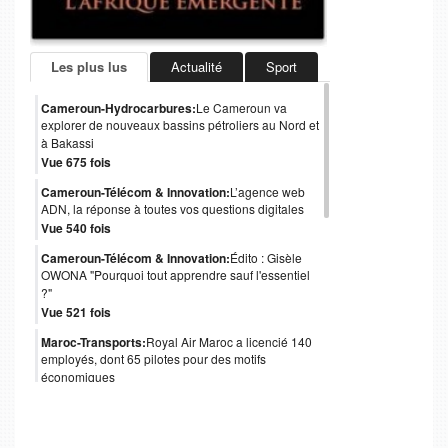
Les plus lus
Actualité
Sport
Cameroun-Hydrocarbures:
Le Cameroun va
explorer de nouveaux bassins pétroliers au Nord et
à Bakassi
Vue 675 fois
Cameroun-Télécom & Innovation:
L’agence web
ADN, la réponse à toutes vos questions digitales
Vue 540 fois
Cameroun-Télécom & Innovation:
Édito : Gisèle
OWONA "Pourquoi tout apprendre sauf l'essentiel
?"
Vue 521 fois
Maroc-Transports:
Royal Air Maroc a licencié 140
employés, dont 65 pilotes pour des motifs
économiques
Vue 488 fois
Cameroun-Gouvernance:
Obligations
internationales : le coup de pouce de Moody's au