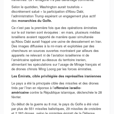
Selon le quotidien, Washington aurait toutefois «
discrètement salué » la participation d’Abou Dabi,
l’administration Trump espérant un engagement plus actif
des
monarchies du Golfe.
Ce n’est pas la première fois que des opérations émiraties
sur le sol iranien sont évoquées : en mars, plusieurs médias
israéliens avaient rapporté de manière quasi simultanée
qu’Abou Dabi aurait frappé une usine de dessalement en Iran.
Des images diffusées à la mi-mars et exploitées par des
chercheurs en sources ouvertes montraient par ailleurs des
appareils ne relevant ni de l’aviation israélienne ni de
l’américaine opérant au-dessus du territoire iranien,
alimentant les spéculations sur l’usage de Mirage français et
de drones chinois Wing Loong par les forces émiraties.
Les Émirats, cible privilégiée des représailles iraniennes
Le pays a été la principale cible des missiles et des drones
tirés par l’Iran en réponse à l’
offensive israélo-
américaine
contre la République islamique, déclenchée le 28
février.
Du début de la guerre au 8 mai, le pays du Golfe a été visé
par plus de 551 missiles balistiques, 29 missiles de croisière
et 2 263 drones, selon le ministère émirati de la Défense.