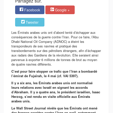
Partagez sur.
Facebook
Google +
Tweeter
Les Émirats arabes unis ont d’abord tenté d’échapper aux
conséquences de la guerre contre l’Iran. Pour ce faire, l’Abu
Dhabi National Oil Company (ADNOC) a éteint les
transpondeurs de ses navires et pratiqué des
transbordements sur des pétroliers étrangers, afin d’échapper
aux radars des Gardiens de la révolution. Elle seraient ainsi
parvenue à exporter 6 millions de tonnes de brut au moyen
de quatre navires différents.
C’est pour faire stopper ce trafic que l’Iran a bombardé
l’émirat de Fujaïrah, le 4 mai (cf. VAI 5397).
Il y a six ans, les Émirats arabes unis ont normalisé
leurs relations avec Israël en signant les accords
d’Abraham. Il y a quatre ans, le président israélien, Isaac
Herzog, s’est rendu en visite officielle aux Émirats
arabes unis.
Le Wall Street Journal révèle que les Émirats ont mené
des frappes secrètes contre l’Iran en avril, notamment