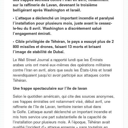
sur la raffinerie de Lavan, devenant le troisième
belligérant après Washington et Israël.
• L’attaque a déclenché un important incendie et paralysé
l’installation pour plusieurs mois, juste avant le cessez-
le-feu du 8 avril. Washington a discrètement salué
l’engagement émirati.
• Cible privilégiée de Téhéran, le pays a essuyé plus de 2
800 missiles et drones, faisant 13 morts et brisant
l’image de stabilité de Dubaï.
Le
Wall Street Journal
a rapporté lundi que les Émirats
arabes unis ont mené eux-mêmes des opérations militaires
contre l’Iran en avril, alors que seuls les États-Unis et Israël
revendiquaient jusqu’ici avoir participé aux attaques contre
Téhéran.
Une frappe spectaculaire sur l’île de lavan
Selon le quotidien américain, qui cite des sources anonymes,
ces frappes émiraties ont notamment visé, début avril, une
raffinerie de l’île de Lavan, territoire iranien situé dans
le Golfe. L’attaque aurait déclenché un important incendie et
mis hors service une part substantielle de la capacité de
l’installation pour plusieurs mois. À l’époque, Téhéran avait
qualifié l’incident d’« attaque ennemie » sans toutefois en