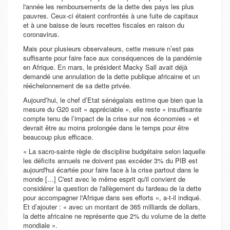
l'année les remboursements de la dette des pays les plus
pauvres. Ceux-ci étaient confrontés à une fuite de capitaux
et à une baisse de leurs recettes fiscales en raison du
coronavirus.
Mais pour plusieurs observateurs, cette mesure n’est pas
suffisante pour faire face aux conséquences de la pandémie
en Afrique. En mars, le président Macky Sall avait déjà
demandé une annulation de la dette publique africaine et un
rééchelonnement de sa dette privée.
Aujourd’hui, le chef d’Etat sénégalais estime que bien que la
mesure du G20 soit «
appréciable
», elle reste «
insuffisante
compte tenu de l’impact de la crise sur nos économies
» et
devrait être au moins prolongée dans le temps pour être
beaucoup plus efficace.
«
La sacro-sainte règle de discipline budgétaire selon laquelle
les déficits annuels ne doivent pas excéder 3% du PIB est
aujourd'hui écartée pour faire face à la crise partout dans le
monde […] C'est avec le même esprit qu'il convient de
considérer la question de l'allègement du fardeau de la dette
pour accompagner l'Afrique dans ses efforts », a-t-il indiqué.
Et d’ajouter : « avec un montant de 365 milliards de dollars,
la dette africaine ne représente que 2% du volume de la dette
mondiale ».