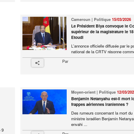
Cameroun | Politique
15/03/2026
Le Président Biya convoque le Co
supérieur de la magistrature le 1
Etoudi
L'annonce officielle diffusée par le p
national de la CRTV résonne comme
Par
Moyen-orient | Politique
12/03/20
Benjamin Netanyahu est-il mort l
frappes aériennes iraniennes ?
Des rumeurs concernant la mort du
ministre israélien Benjamin Netanya
envahi ...
 9
Par