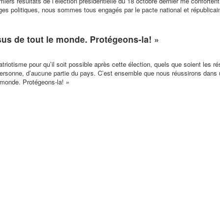
miers résultats de l’élection présidentielle du 18 octobre dernier me conforten
ages politiques, nous sommes tous engagés par le pacte national et républicai
sus de tout le monde. Protégeons-la! »
riotisme pour qu’il soit possible après cette élection, quels que soient les ré
personne, d’aucune partie du pays. C’est ensemble que nous réussirons dans 
e monde. Protégeons-la
! »