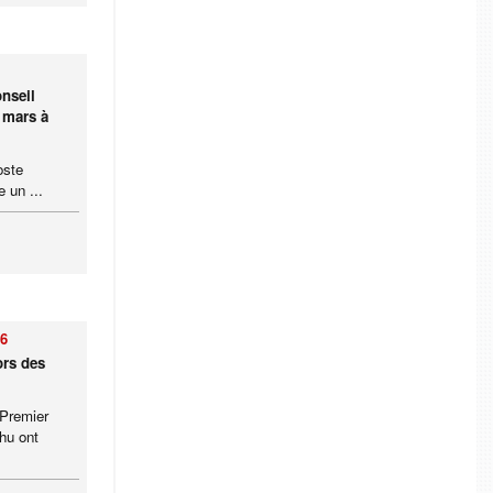
nseil
8 mars à
oste
 un ...
26
ors des
 Premier
hu ont