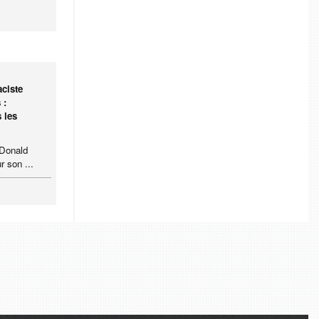
ciste
 :
 les
 Donald
r son ...