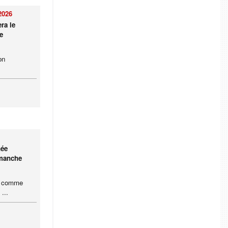
2026
ra le
e
on
née
imanche
ce comme
...