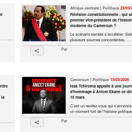
Afrique centrale | Politique
23/03/
er
Révision constitutionnelle : qui se
premier vice-président de l'histoir
moderne du Cameroun ?
Le scénario semble s’accélérer. Sel
plusieurs sources concordantes, ...
Par
Cameroun | Politique
15/03/2026
erdre
Issa Tchiroma appelle à une jour
d'hommage à Anicet Ekane ce d
 la
15 mars
C’est un rendez-vous qui s’annon
un moment fort de l’histoire politique 
Par