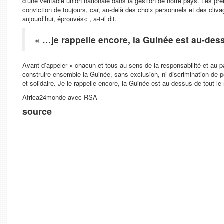
d’une véritable union nationale dans la gestion de notre pays. Les pre
conviction de toujours, car, au-delà des choix personnels et des cliv
aujourd’hui, éprouvés
« , a-t-il dit.
« …je rappelle encore, la Guinée est au-des
Avant d’appeler «
chacun et tous au sens de la responsabilité et au pat
construire ensemble la Guinée, sans exclusion, ni discrimination de 
et solidaire. Je le rappelle encore, la Guinée est au-dessus de tout l
Africa24monde avec RSA
source