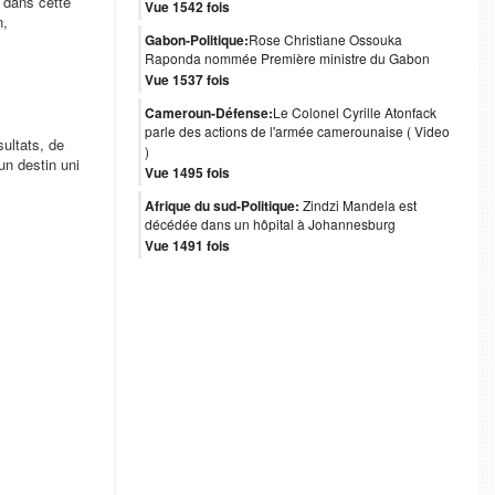
t dans cette
Vue 1542 fois
n,
Gabon-Politique:
Rose Christiane Ossouka
Raponda nommée Première ministre du Gabon
Vue 1537 fois
Cameroun-Défense:
Le Colonel Cyrille Atonfack
parle des actions de l'armée camerounaise ( Video
sultats, de
)
un destin uni
Vue 1495 fois
Afrique du sud-Politique:
Zindzi Mandela est
décédée dans un hôpital à Johannesburg
Vue 1491 fois