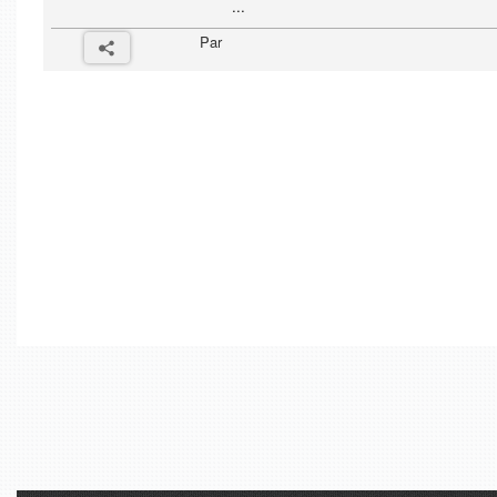
...
Par