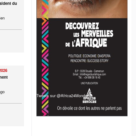
sident du
ien
2026
ment
ngo
Tweets sur @Africa24Monde