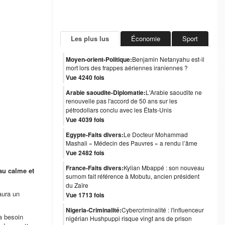
Les plus lus
Économie
Sport
Moyen-orient-Politique:
Benjamin Netanyahu est-il
mort lors des frappes aériennes iraniennes ?
Vue 4240 fois
Arabie saoudite-Diplomatie:
L'Arabie saoudite ne
renouvelle pas l'accord de 50 ans sur les
pétrodollars conclu avec les États-Unis
Vue 4039 fois
Egypte-Faits divers:
Le Docteur Mohammad
Mashali « Médecin des Pauvres » a rendu l’âme
Vue 2482 fois
France-Faits divers:
Kylian Mbappé : son nouveau
au calme et
surnom fait référence à Mobutu, ancien président
du Zaïre
aura un
Vue 1713 fois
Nigeria-Criminalité:
Cybercriminalité : l'influenceur
 a besoin
nigérian Hushpuppi risque vingt ans de prison