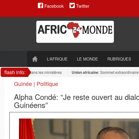
Facebook
Twitter
L'AFRIQUE
LE MONDE
RUBRIQUES
flash info:
 antidrogue dans les ministères
Union africaine
: Sommet extraordinaire de l’U
Guinée | Politique
Alpha Condé: “Je reste ouvert au dialog
Guinéens”