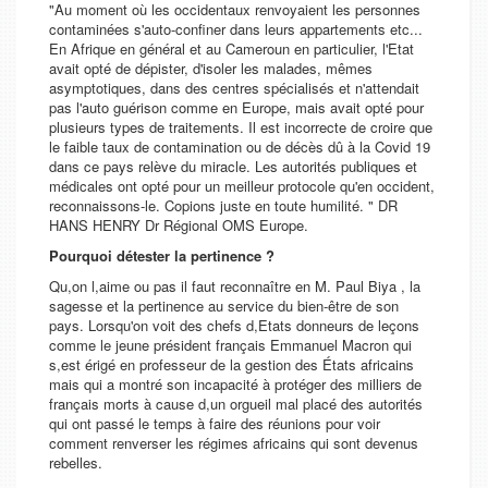
"Au moment où les occidentaux renvoyaient les personnes
contaminées s'auto-confiner dans leurs appartements etc...
En Afrique en général et au Cameroun en particulier, l'Etat
avait opté de dépister, d'isoler les malades, mêmes
asymptotiques, dans des centres spécialisés et n'attendait
pas l'auto guérison comme en Europe, mais avait opté pour
plusieurs types de traitements. Il est incorrecte de croire que
le faible taux de contamination ou de décès dû à la Covid 19
dans ce pays relève du miracle. Les autorités publiques et
médicales ont opté pour un meilleur protocole qu'en occident,
reconnaissons-le. Copions juste en toute humilité. " DR
HANS HENRY Dr Régional OMS Europe.
Pourquoi détester la pertinence ?
Qu,on l,aime ou pas il faut reconnaître en M. Paul Biya , la
sagesse et la pertinence au service du bien-être de son
pays. Lorsqu'on voit des chefs d,Etats donneurs de leçons
comme le jeune président français Emmanuel Macron qui
s,est érigé en professeur de la gestion des États africains
mais qui a montré son incapacité à protéger des milliers de
français morts à cause d,un orgueil mal placé des autorités
qui ont passé le temps à faire des réunions pour voir
comment renverser les régimes africains qui sont devenus
rebelles.