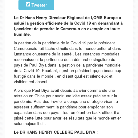
Tweeter
Le Dr Hans Henry Directeur Régional de l,OMS Europe a
salué la gestion efficiente de la Covid 19 en demandant à
l,occident de prendre le Cameroun en exemple en toute
humilité.
la gestion de la pandémie de la Covid 19 par le président
Camerounais fait tâche d,huile dans le monde entier et dans
l,instance onusienne de la santé . Les instances mondiales
reconnaissent la pertinence de la démarche singulière du
pays de Paul Biya dans la gestion de la pandémie mondiale
de la Covid 19. Pourtant, c,est un président qu,on beaucoup
fustigé dans le monde , en disant qu,il est silencieux et
visiblement absent.
Alors que Paul Biya avait depuis Janvier commandé une
mission en Chine pour avoir une idée assez précise sur la
pandémie. Puis dès Février a conçu une stratégie visant à
agresser suffisamment la pandémie pour empêcher son
expansion dans son pays. Tout en étant en back office, il a
piloté cette lutte pour avoir les résultats que le monde entier
salue aujourd'hui .
Le DR HANS HENRY CÉLÈBRE PAUL BIYA !