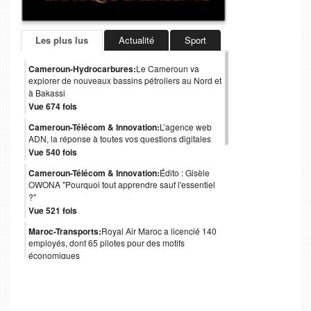
Les plus lus
Actualité
Sport
Cameroun-Hydrocarbures:
Le Cameroun va
explorer de nouveaux bassins pétroliers au Nord et
à Bakassi
Vue 674 fois
Cameroun-Télécom & Innovation:
L’agence web
ADN, la réponse à toutes vos questions digitales
Vue 540 fois
Cameroun-Télécom & Innovation:
Édito : Gisèle
OWONA "Pourquoi tout apprendre sauf l'essentiel
?"
Vue 521 fois
Maroc-Transports:
Royal Air Maroc a licencié 140
employés, dont 65 pilotes pour des motifs
économiques
Vue 488 fois
Cameroun-Gouvernance:
Obligations
internationales : le coup de pouce de Moody's au