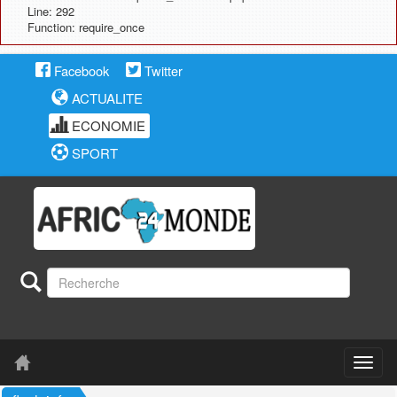
Line: 292
Function: require_once
Facebook
Twitter
ACTUALITE
ECONOMIE
SPORT