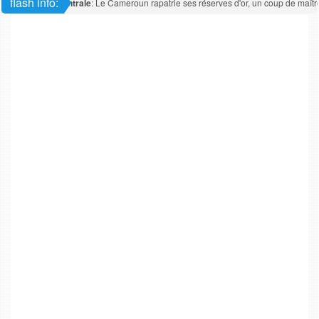
flash info:
Afrique centrale
: Le Cameroun rapatrie ses réserves d'or, un coup de maître é