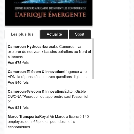
Les plus lus
Actualité
Sport
Cameroun-Hydrocarbures:
Le Cameroun va
explorer de nouveaux bassins pétroliers au Nord et
à Bakassi
Vue 675 fois
Cameroun-Télécom & Innovation:
L’agence web
ADN, la réponse à toutes vos questions digitales
Vue 540 fois
Cameroun-Télécom & Innovation:
Édito : Gisèle
OWONA "Pourquoi tout apprendre sauf l'essentiel
?"
Vue 521 fois
Maroc-Transports:
Royal Air Maroc a licencié 140
employés, dont 65 pilotes pour des motifs
économiques
Vue 488 fois