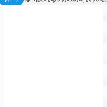
flash info:
Afrique centrale
: Le Cameroun rapatrie ses réserves d'or, un coup de maître 