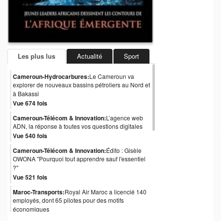
Les plus lus
Actualité
Sport
Cameroun-Hydrocarbures:
Le Cameroun va
explorer de nouveaux bassins pétroliers au Nord et
à Bakassi
Vue 674 fois
Cameroun-Télécom & Innovation:
L’agence web
ADN, la réponse à toutes vos questions digitales
Vue 540 fois
Cameroun-Télécom & Innovation:
Édito : Gisèle
OWONA "Pourquoi tout apprendre sauf l'essentiel
?"
Vue 521 fois
Maroc-Transports:
Royal Air Maroc a licencié 140
employés, dont 65 pilotes pour des motifs
économiques
Vue 488 fois