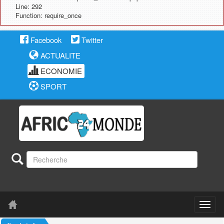
Line: 292
Function: require_once
Facebook
Twitter
ACTUALITE
ECONOMIE
SPORT