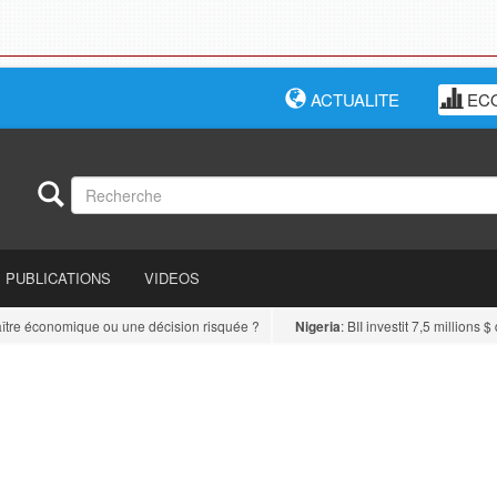
ACTUALITE
EC
PUBLICATIONS
VIDEOS
e économique ou une décision risquée ?
Nigeria
: BII investit 7,5 millions $ da