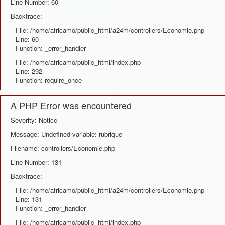
Line Number: 60
Backtrace:
File: /home/africamo/public_html/a24m/controllers/Economie.php
Line: 60
Function: _error_handler
File: /home/africamo/public_html/index.php
Line: 292
Function: require_once
A PHP Error was encountered
Severity: Notice
Message: Undefined variable: rubrique
Filename: controllers/Economie.php
Line Number: 131
Backtrace:
File: /home/africamo/public_html/a24m/controllers/Economie.php
Line: 131
Function: _error_handler
File: /home/africamo/public_html/index.php