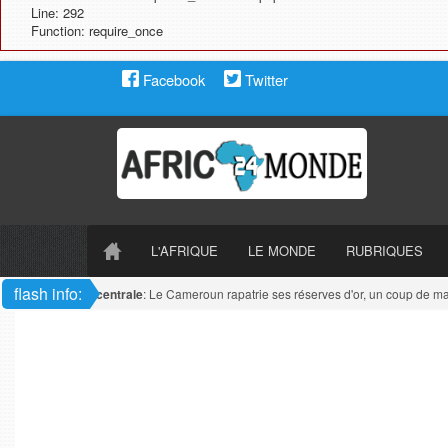
Line: 292
Function: require_once
Facebook
Twitter
L'AFRIQUE
LE MONDE
RUBRIQUES
flash info:
Afrique centrale
: Le Cameroun rapatrie ses réserves d'or, un coup de maîtr