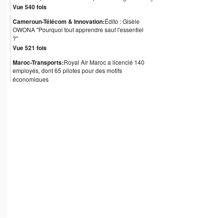
Vue 540 fois
Cameroun-Télécom & Innovation:
Édito : Gisèle
OWONA "Pourquoi tout apprendre sauf l'essentiel
?"
Vue 521 fois
Maroc-Transports:
Royal Air Maroc a licencié 140
employés, dont 65 pilotes pour des motifs
économiques
Vue 488 fois
Cameroun-Gouvernance:
Obligations
internationales : le coup de pouce de Moody's au
Cameroun
Vue 481 fois
Angola-Gouvernance:
Isabel dos Santos quitte
l’administration d’Unitel
Vue 478 fois
Afrique-Gouvernance:
Table Ronde Cemac à Paris
: Plus de 3 milliards d’euros nécessaires pour le
financement de 84 projets
Vue 452 fois
RDC-Banque:
Le Groupe Bancaire Camerounais "