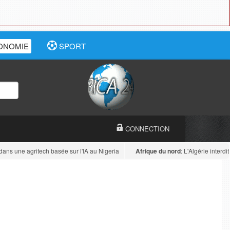
ONOMIE
SPORT
CONNECTION
ns une agritech basée sur l'IA au Nigeria
Afrique du nord
: L'Algérie interdit of