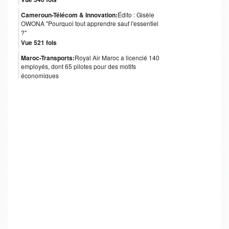
Cameroun-Télécom & Innovation:
Édito : Gisèle
OWONA "Pourquoi tout apprendre sauf l'essentiel
?"
Vue 521 fois
Maroc-Transports:
Royal Air Maroc a licencié 140
employés, dont 65 pilotes pour des motifs
économiques
Vue 488 fois
Cameroun-Gouvernance:
Obligations
internationales : le coup de pouce de Moody's au
Cameroun
Vue 481 fois
Angola-Gouvernance:
Isabel dos Santos quitte
l’administration d’Unitel
Vue 478 fois
Afrique-Gouvernance:
Table Ronde Cemac à Paris
: Plus de 3 milliards d’euros nécessaires pour le
financement de 84 projets
Vue 452 fois
RDC-Banque:
Le Groupe Bancaire Camerounais "
Tweets de @A24MondeEco