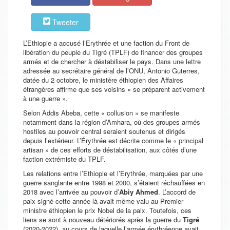
Tweeter
L’Ethiopie a accusé l’Erythrée et une faction du Front de
libération du peuple du Tigré (TPLF) de financer des groupes
armés et de chercher à déstabiliser le pays. Dans une lettre
adressée au secrétaire général de l’ONU, Antonio Guterres,
datée du 2 octobre, le ministère éthiopien des Affaires
étrangères affirme que ses voisins « se préparent activement
à une guerre ».
Selon Addis Abeba, cette « collusion » se manifeste
notamment dans la région d’Amhara, où des groupes armés
hostiles au pouvoir central seraient soutenus et dirigés
depuis l’extérieur. L’Érythrée est décrite comme le « principal
artisan » de ces efforts de déstabilisation, aux côtés d’une
faction extrémiste du TPLF.
Les relations entre l’Ethiopie et l’Erythrée, marquées par une
guerre sanglante entre 1998 et 2000, s’étaient réchauffées en
2018 avec l’arrivée au pouvoir d’
Abiy Ahmed
. L’accord de
paix signé cette année-là avait même valu au Premier
ministre éthiopien le prix Nobel de la paix. Toutefois, ces
liens se sont à nouveau détériorés après la guerre du
Tigré
(2020-2022), au cours de laquelle l’armée érythréenne avait