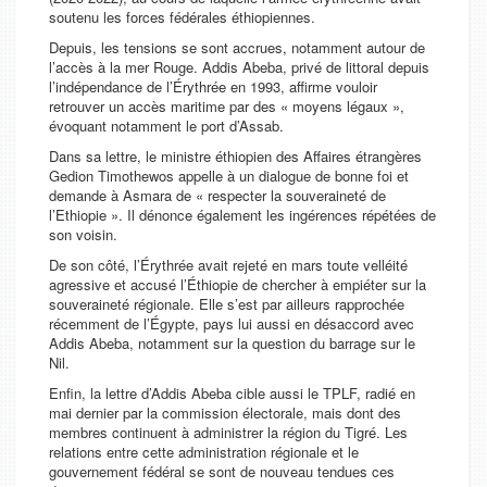
soutenu les forces fédérales éthiopiennes.
Depuis, les tensions se sont accrues, notamment autour de
l’accès à la mer Rouge. Addis Abeba, privé de littoral depuis
l’indépendance de l’Érythrée en 1993, affirme vouloir
retrouver un accès maritime par des « moyens légaux »,
évoquant notamment le port d’Assab.
Dans sa lettre, le ministre éthiopien des Affaires étrangères
Gedion Timothewos appelle à un dialogue de bonne foi et
demande à Asmara de « respecter la souveraineté de
l’Ethiopie ». Il dénonce également les ingérences répétées de
son voisin.
De son côté, l’Érythrée avait rejeté en mars toute velléité
agressive et accusé l’Éthiopie de chercher à empiéter sur la
souveraineté régionale. Elle s’est par ailleurs rapprochée
récemment de l’Égypte, pays lui aussi en désaccord avec
Addis Abeba, notamment sur la question du barrage sur le
Nil.
Enfin, la lettre d’Addis Abeba cible aussi le TPLF, radié en
mai dernier par la commission électorale, mais dont des
membres continuent à administrer la région du Tigré. Les
relations entre cette administration régionale et le
gouvernement fédéral se sont de nouveau tendues ces