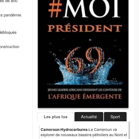
rès de 800
 la pandémie.
 débloqués
onstruction
Les plus lus
Actualité
Sport
Cameroun-Hydrocarbures:
Le Cameroun va
explorer de nouveaux bassins pétroliers au Nord et