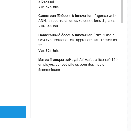
à Bakassi
Vue 675 fois
Cameroun-Télécom & Innovation:
L’agence web
ADN, la réponse à toutes vos questions digitales
Vue 540 fois
Cameroun-Télécom & Innovation:
Édito : Gisèle
OWONA "Pourquoi tout apprendre sauf l'essentiel
?"
Vue 521 fois
Maroc-Transports:
Royal Air Maroc a licencié 140
employés, dont 65 pilotes pour des motifs
économiques
Vue 488 fois
Cameroun-Gouvernance:
Obligations
internationales : le coup de pouce de Moody's au
Cameroun
Vue 481 fois
Angola-Gouvernance:
Isabel dos Santos quitte
l’administration d’Unitel
Vue 478 fois
Afrique-Gouvernance:
Table Ronde Cemac à Paris