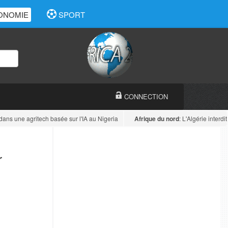
ONOMIE
SPORT
CONNECTION
ans une agritech basée sur l'IA au Nigeria
Afrique du nord
: L'Algérie interdit o
r