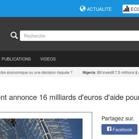
ACTUALITE
EC
PUBLICATIONS
VIDEOS
re économique ou une décision risquée ?
Nigeria
: BII investit 7,5 millions $ d
t annonce 16 milliards d'euros d'aide pou
Partagez sur.
Facebook