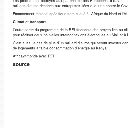
Les prêts seront octroyés aux partenaires des Européens, à travers l
millions d’euros destinés aux entreprises liées à la lutte contre le Cov
Financement régional spécifique sera alloué à l'Afrique du Nord et l
Climat et transport
L’autre partie du programme de la BEI financera des projets liés au c
pour réaliser deux nouvelles interconnexions électriques au Mali et 
C’est aussi le cas de plus d’un milliard d’euros qui seront investis da
de logements à faible consommation d’énergie au Kenya.
Africa24monde avec RFI
source