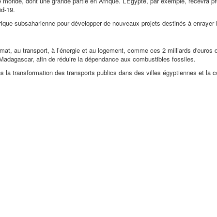
e monde, dont une grande partie en Afrique. L’Égypte, par exemple, recevra p
id-19.
'Afrique subsaharienne pour développer de nouveaux projets destinés à enrayer
limat, au transport, à l’énergie et au logement, comme ces 2 milliards d'euros
à Madagascar, afin de réduire la dépendance aux combustibles fossiles.
ns la transformation des transports publics dans des villes égyptiennes et la c