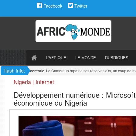
Facebook
Twitter
L'AFRIQUE
LE MONDE
RUBRIQUES
flash info:
Afrique centrale
: Le Cameroun rapatrie ses réserves d'or, un coup de maît
Nigeria | Internet
Développement numérique : Microsoft 
économique du Nigeria