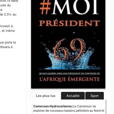
Covid-19 dans
suite du
té
 de 2,5% au
investi à
k, et même
ue porte la
ribuera à
Les plus lus
Actualité
Sport
Cameroun-Hydrocarbures:
Le Cameroun va
explorer de nouveaux bassins pétroliers au Nord et