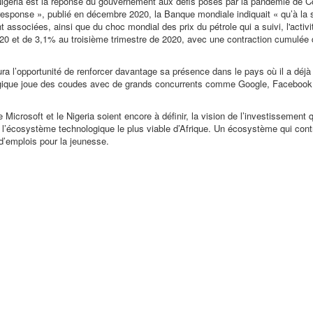
Nigeria est la réponse du gouvernement aux défis posés par la pandémie de 
d response », publié en décembre 2020, la Banque mondiale indiquait
« qu’à la 
ssociées, ainsi que du choc mondial des prix du pétrole qui a suivi, l'activi
0 et de 3,1% au troisième trimestre de 2020, avec une contraction cumulée
ra l’opportunité de renforcer davantage sa présence dans le pays où il a déjà 
logique joue des coudes avec de grands concurrents comme Google, Faceboo
icrosoft et le Nigeria soient encore à définir, la vision de l’investissement q
 l’écosystème technologique le plus viable d’Afrique. Un écosystème qui cont
d’emplois pour la jeunesse.