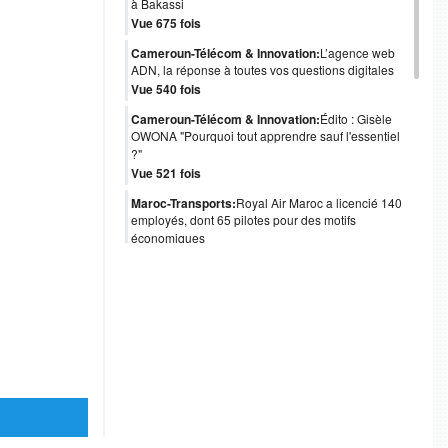
à Bakassi
Vue 675 fois
Cameroun-Télécom & Innovation:
L’agence web
ADN, la réponse à toutes vos questions digitales
Vue 540 fois
Cameroun-Télécom & Innovation:
Édito : Gisèle
OWONA "Pourquoi tout apprendre sauf l'essentiel
?"
Vue 521 fois
Maroc-Transports:
Royal Air Maroc a licencié 140
employés, dont 65 pilotes pour des motifs
économiques
Vue 488 fois
Cameroun-Gouvernance:
Obligations
internationales : le coup de pouce de Moody's au
Cameroun
Vue 481 fois
Angola-Gouvernance:
Isabel dos Santos quitte
l’administration d’Unitel
Vue 478 fois
Afrique-Gouvernance:
Table Ronde Cemac à Paris