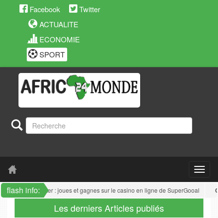
Facebook
Twitter
ACTUALITE
ECONOMIE
SPORT
flash info:
oun
: Joker Poker : joues et gagnes sur le casino en ligne de SuperGooal
Cam
Les derniers Articles publiés