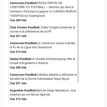
Cameroun-FootBall:
FAITES PARTIE DE
L’HISTOIRE DU FOOTBALL – Devinez qui sera le
champion d’Europe et gagner un CADEAU BONUS
10000Fcfa sur Supergooal!
Vue 369 fois
Côte d'ivoire-FootBall:
Didier Drogba écarté de la
course à la présidence de la FIF
Vue 321 fois
Cameroun-FootBall:
Le Cameroun refuse d’abriter
la fin de la Ligue des champions
Vue 314 fois
Gabon-FootBall:
Un doublé d'Aubameyang offre la
Coupe d'Angleterre à Arsenal
Vue 298 fois
Cameroun-FootBall:
L’Atletico Madrid a officialisé le
transfert de la lionne indomptable Ajara Njoya
Vue 291 fois
Argentine-FootBall:
Mort de Diego Maradona: cinq
matches qui ont fait sa légende
Vue 272 fois
Italie-FootBall:
Mort de Paolo Rossi, héros italien