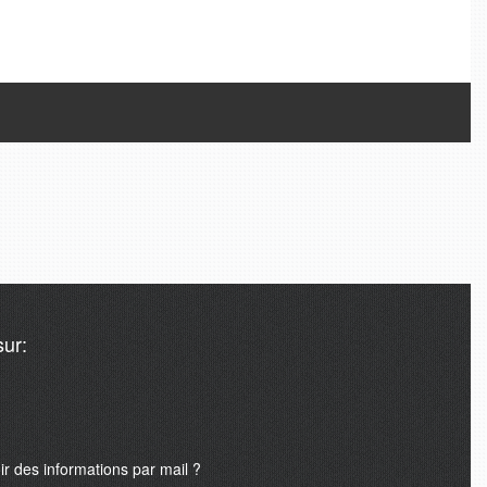
Tweets de @A24mondeSport
ur:
 des informations par mail ?