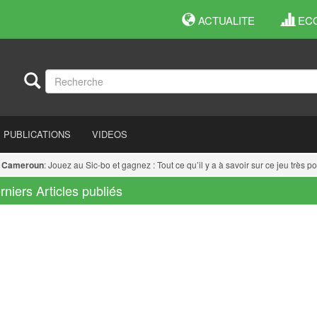
ACTUALITE
EC
PUBLICATIONS
VIDEOS
ameroun
: Jouez au Sic-bo et gagnez : Tout ce qu’il y a à savoir sur ce jeu très pop
rniers Articles publiés