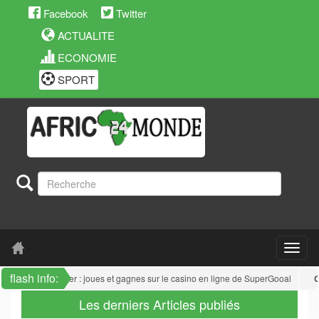
Facebook
Twitter
ACTUALITE
ECONOMIE
SPORT
flash info:
oun
: Joker Poker : joues et gagnes sur le casino en ligne de SuperGooal
Cam
Les derniers Articles publiés