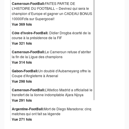
Cameroun-FootBall:
FAITES PARTIE DE
L’HISTOIRE DU FOOTBALL – Devinez qui sera le
champion d’Europe et gagner un CADEAU BONUS
10000Fcfa sur Supergooal!
Vue 369 fois
Côte d'ivoire-FootBall:
Didier Drogba écarté de la
course à la présidence de la FIF
Vue 321 fois
Cameroun-FootBall:
Le Cameroun refuse d’abriter
la fin de la Ligue des champions
Vue 314 fois
Gabon-FootBall:
Un doublé d'Aubameyang offre la
Coupe d'Angleterre à Arsenal
Vue 298 fois
Cameroun-FootBall:
L’Atletico Madrid a officialisé le
transfert de la lionne indomptable Ajara Njoya
Vue 291 fois
Argentine-FootBall:
Mort de Diego Maradona: cinq
matches qui ont fait sa légende
Vue 271 fois
Italie-FootBall:
Mort de Paolo Rossi, héros italien