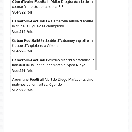
Côte d'ivoire-FootBall:
Didier Drogba écarté de la
course à la présidence de la FIF
Vue 322 fois
Cameroun-FootBall:
Le Cameroun refuse d’abriter
la fin de la Ligue des champions
Vue 314 fois
Gabon-FootBall:
Un doublé d'Aubameyang offre la
Coupe d'Angleterre à Arsenal
Vue 298 fois
Cameroun-FootBall:
L’Atletico Madrid a officialisé le
transfert de la lionne indomptable Ajara Njoya
Vue 291 fois
Argentine-FootBall:
Mort de Diego Maradona: cinq
matches qui ont fait sa légende
Vue 272 fois
Italie-FootBall:
Mort de Paolo Rossi, héros italien
du Mondial 1982
Vue 247 fois