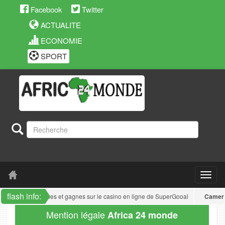
Facebook
Twitter
ACTUALITE
ECONOMIE
SPORT
flash info:
r Poker : joues et gagnes sur le casino en ligne de SuperGooal
Cameroun
: J
Mention légale
Africa 24 monde