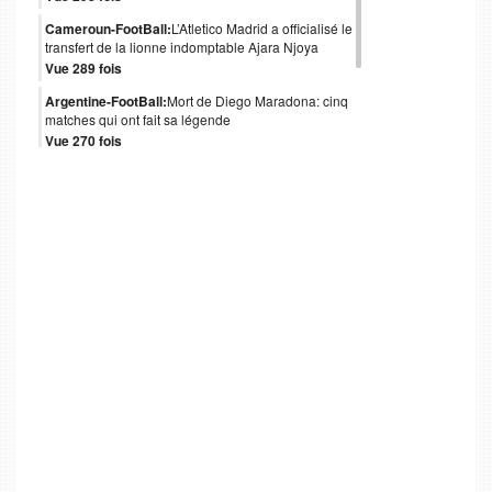
Cameroun-FootBall:
L’Atletico Madrid a officialisé le
transfert de la lionne indomptable Ajara Njoya
Vue 289 fois
Argentine-FootBall:
Mort de Diego Maradona: cinq
matches qui ont fait sa légende
Vue 270 fois
Italie-FootBall:
Mort de Paolo Rossi, héros italien
du Mondial 1982
Vue 246 fois