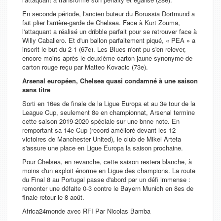
En seconde période, l'ancien buteur du Borussia Dortmund a
fait plier l'arrière-garde de Chelsea. Face à Kurt Zouma,
l'attaquant a réalisé un dribble parfait pour se retrouver face à
Willy Caballero. Et d'un ballon parfaitement piqué, « PEA » a
inscrit le but du 2-1 (67e). Les Blues n'ont pu s'en relever,
encore moins après le deuxième carton jaune synonyme de
carton rouge reçu par Matteo Kovacic (73e).
Arsenal européen, Chelsea quasi condamné à une saison
sans titre
Sorti en 16es de finale de la Ligue Europa et au 3e tour de la
League Cup, seulement 8e en championnat, Arsenal termine
cette saison 2019-2020 spéciale sur une bnne note. En
remportant sa 14e Cup (record amélioré devant les 12
victoires de Manchester United), le club de Mikel Arteta
s'assure une place en Ligue Europa la saison prochaine.
Pour Chelsea, en revanche, cette saison restera blanche, à
moins d'un exploit énorme en Ligue des champions. La route
du Final 8 au Portugal passe d'abord par un défi immense :
remonter une défaite 0-3 contre le Bayern Munich en 8es de
finale retour le 8 août.
Africa24monde avec RFI Par Nicolas Bamba