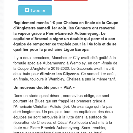
Tweeter
Rapidement menés 1-0 par Chelsea en finale de la Coupe
d'Angleterre samedi 1er août, les Gunners ont renversé
la vapeur grâce à Pierre-Emerick Aubameyang. Le
capitaine d'Arsenal a signé un doublé qui permet à son
équipe de remporter ce trophée pour la 14e fois et de se
qualifier pour la prochaine Ligue Europa.
Il y a deux semaines, Manchester City avait déjà goûté à la
formule spéciale Aubameyang à Wembley, en demi-finale de
la Coupe d'Angleterre 2019-2020. Le Gabonais avait inscrit
deux buts pour
éliminer les Cityzens
. Ce samedi 1er août,
en finale, toujours à Wembley, Chelsea a pris le même tarif.
Un nouveau doublé pour « PEA »
Dans un stade quasi désert, coronavirus oblige, ce sont
pourtant les Blues qui ont frappé les premiers grâce à
l'Américain Christian Pulisic (5e). Un avantage qui n'a pas
duré longtemps. Un peu plus tard, les capitaines des deux
équipes se sont retrouvés à la lutte dans la surface de
réparation de Chelsea, et César Azpilicueta s'est mis à la
faute sur Pierre-Emerick Aubameyang. Sans trembler,
l'attaquant a transformé son penalty et égalisé (28e).