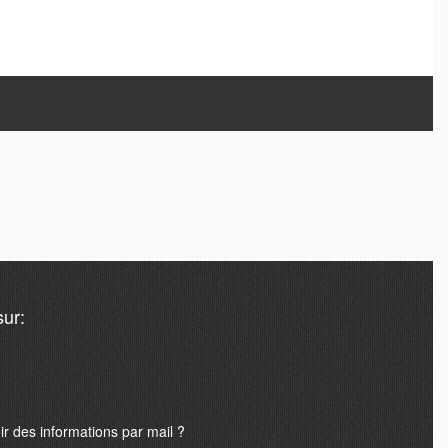
Tweets de @A24mondeSport
ur:
 des informations par mail ?