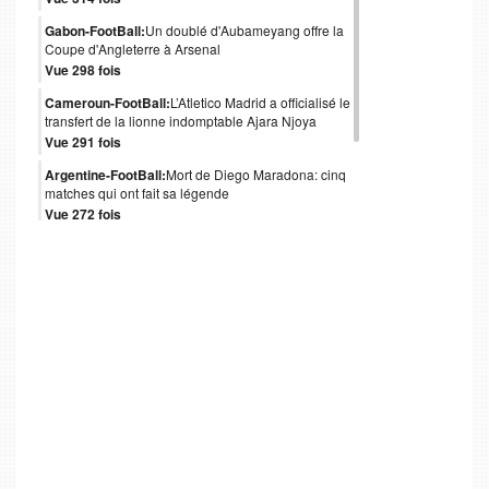
Gabon-FootBall:
Un doublé d'Aubameyang offre la
Coupe d'Angleterre à Arsenal
Vue 298 fois
Cameroun-FootBall:
L’Atletico Madrid a officialisé le
transfert de la lionne indomptable Ajara Njoya
Vue 291 fois
Argentine-FootBall:
Mort de Diego Maradona: cinq
matches qui ont fait sa légende
Vue 272 fois
Italie-FootBall:
Mort de Paolo Rossi, héros italien
du Mondial 1982
Vue 247 fois