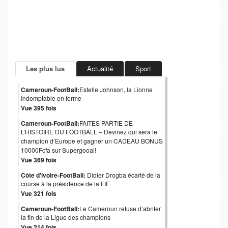
Les plus lus
Actualité
Sport
Cameroun-FootBall:
Estelle Johnson, la Lionne
Indomptable en forme
Vue 395 fois
Cameroun-FootBall:
FAITES PARTIE DE
L’HISTOIRE DU FOOTBALL – Devinez qui sera le
champion d’Europe et gagner un CADEAU BONUS
10000Fcfa sur Supergooal!
Vue 369 fois
Côte d'ivoire-FootBall:
Didier Drogba écarté de la
course à la présidence de la FIF
Vue 321 fois
Cameroun-FootBall:
Le Cameroun refuse d’abriter
la fin de la Ligue des champions
Vue 314 fois