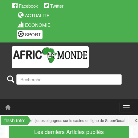
Facebook
Twitter
ACTUALITE
ECONOMIE
SPORT
flash info:
oun
: Joker Poker : joues et gagnes sur le casino en ligne de SuperGooal
Cam
Les derniers Articles publiés