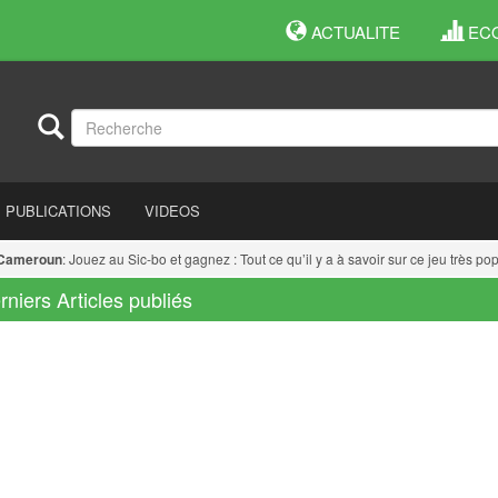
ACTUALITE
EC
PUBLICATIONS
VIDEOS
meroun
: Jouez au Sic-bo et gagnez : Tout ce qu’il y a à savoir sur ce jeu très popu
rniers Articles publiés