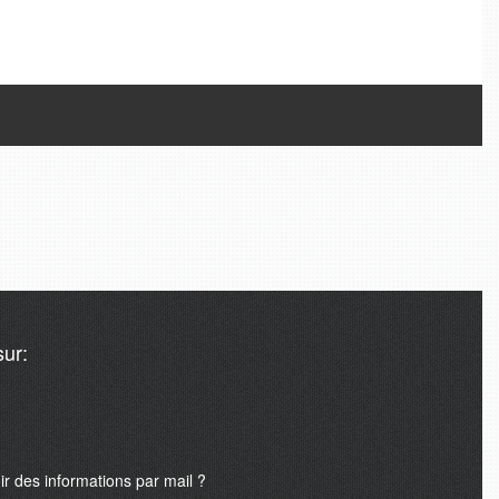
Tweets de @A24mondeSport
ur:
 des informations par mail ?