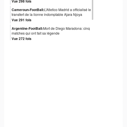
Vue 298 fois
Cameroun-FootBall:
L’Atletico Madrid a officialisé le
transfert de la lionne indomptable Ajara Njoya
Vue 291 fois
Argentine-FootBall:
Mort de Diego Maradona: cinq
matches qui ont fait sa légende
Vue 272 fois
Italie-FootBall:
Mort de Paolo Rossi, héros italien
du Mondial 1982
Vue 247 fois