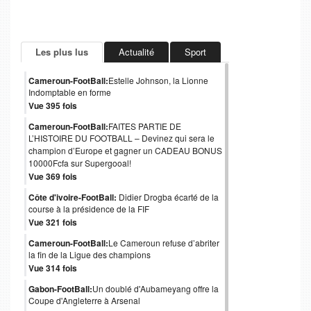
Les plus lus
Actualité
Sport
Cameroun-FootBall:
Estelle Johnson, la Lionne
Indomptable en forme
Vue 395 fois
Cameroun-FootBall:
FAITES PARTIE DE
L’HISTOIRE DU FOOTBALL – Devinez qui sera le
champion d’Europe et gagner un CADEAU BONUS
10000Fcfa sur Supergooal!
Vue 369 fois
Côte d'ivoire-FootBall:
Didier Drogba écarté de la
course à la présidence de la FIF
Vue 321 fois
Cameroun-FootBall:
Le Cameroun refuse d’abriter
la fin de la Ligue des champions
Vue 314 fois
Gabon-FootBall:
Un doublé d'Aubameyang offre la
Coupe d'Angleterre à Arsenal