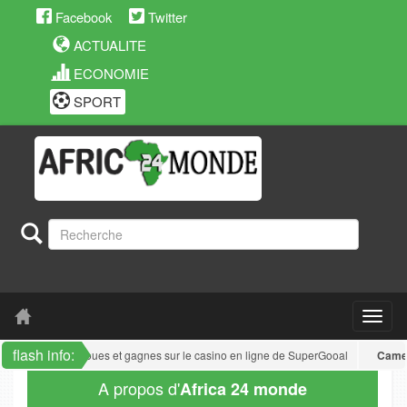
Facebook
Twitter
ACTUALITE
ECONOMIE
SPORT
flash info:
ker Poker : joues et gagnes sur le casino en ligne de SuperGooal
Cameroun
:
A propos d'
Africa 24 monde