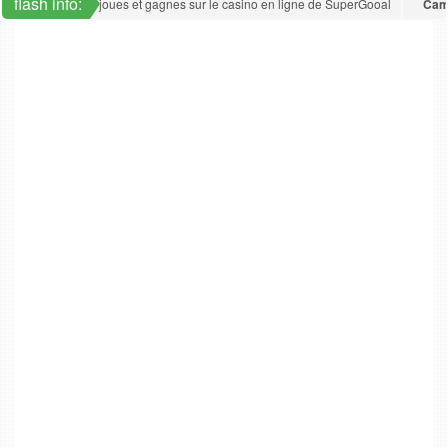
flash info:
 Joker Poker : joues et gagnes sur le casino en ligne de SuperGooal
Camero