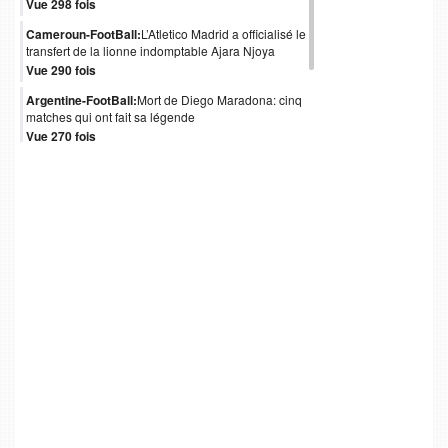
Vue 298 fois
Cameroun-FootBall:
L’Atletico Madrid a officialisé le
transfert de la lionne indomptable Ajara Njoya
Vue 290 fois
Argentine-FootBall:
Mort de Diego Maradona: cinq
matches qui ont fait sa légende
Vue 270 fois
Italie-FootBall:
Mort de Paolo Rossi, héros italien
du Mondial 1982
Vue 247 fois