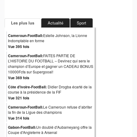
Les plus lus
Actualité
Sport
Cameroun-FootBall:
Estelle Johnson, la Lionne
Indomptable en forme
Vue 395 fois
Cameroun-FootBall:
FAITES PARTIE DE
L’HISTOIRE DU FOOTBALL – Devinez qui sera le
champion d’Europe et gagner un CADEAU BONUS
10000Fcfa sur Supergooal!
Vue 369 fois
Côte d'ivoire-FootBall:
Didier Drogba écarté de la
course à la présidence de la FIF
Vue 321 fois
Cameroun-FootBall:
Le Cameroun refuse d’abriter
la fin de la Ligue des champions
Vue 314 fois
Gabon-FootBall:
Un doublé d'Aubameyang offre la
Coupe d'Angleterre à Arsenal