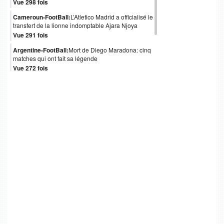
Vue 298 fois
Cameroun-FootBall:
L’Atletico Madrid a officialisé le
transfert de la lionne indomptable Ajara Njoya
Vue 291 fois
Argentine-FootBall:
Mort de Diego Maradona: cinq
matches qui ont fait sa légende
Vue 272 fois
Italie-FootBall:
Mort de Paolo Rossi, héros italien
du Mondial 1982
Vue 247 fois