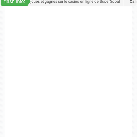
flash info:
: Joker Poker : joues et gagnes sur le casino en ligne de SuperGooal
Camero