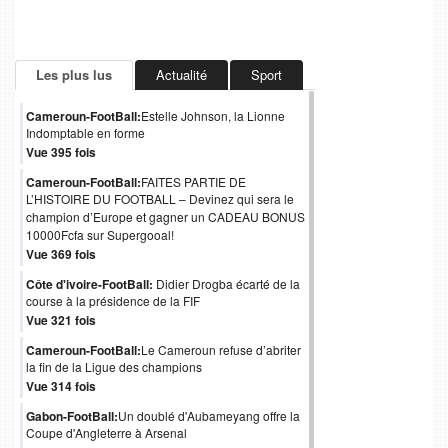
Les plus lus
Actualité
Sport
Cameroun-FootBall:
Estelle Johnson, la Lionne
Indomptable en forme
Vue 395 fois
Cameroun-FootBall:
FAITES PARTIE DE
L’HISTOIRE DU FOOTBALL – Devinez qui sera le
champion d’Europe et gagner un CADEAU BONUS
10000Fcfa sur Supergooal!
Vue 369 fois
Côte d'ivoire-FootBall:
Didier Drogba écarté de la
course à la présidence de la FIF
Vue 321 fois
Cameroun-FootBall:
Le Cameroun refuse d’abriter
la fin de la Ligue des champions
Vue 314 fois
Gabon-FootBall:
Un doublé d'Aubameyang offre la
Coupe d'Angleterre à Arsenal