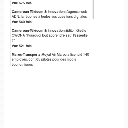
Vue 675 fois
Cameroun-Télécom & Innovation:
L’agence web
ADN, la réponse à toutes vos questions digitales
Vue 540 fois
Cameroun-Télécom & Innovation:
Édito : Gisèle
OWONA "Pourquoi tout apprendre sauf l'essentiel
?"
Vue 521 fois
Maroc-Transports:
Royal Air Maroc a licencié 140
employés, dont 65 pilotes pour des motifs
économiques
Vue 488 fois
Cameroun-Gouvernance:
Obligations
internationales : le coup de pouce de Moody's au
Cameroun
Vue 481 fois
Angola-Gouvernance:
Isabel dos Santos quitte
l’administration d’Unitel
Vue 478 fois
Afrique-Gouvernance:
Table Ronde Cemac à Paris
: Plus de 3 milliards d’euros nécessaires pour le